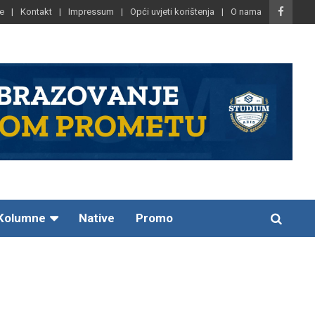
e
Kontakt
Impressum
Opći uvjeti korištenja
O nama
Kolumne
Native
Promo