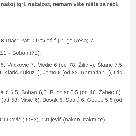
ašoj igri, nažalost, nemam više ništa za reći.
.
Sudac:
Patrik Pavlešić (Duga Resa) 7.
 2:1 – Boban (71).
5, Vučković 7, Medić 6 (od 78. Žilić -), Škarić 7,5
9. Klarić Kukuz -), Jemo 6 (od 83. Ramadani -), Ikić
elić 6,5, Boban 6,5, Bubnjar 5,5 (od 46. Žabec 6),
5 (od 58. Mišić 6), Bosak 6, Sopić 6, Godec 5,5 (od
, Čurković (90+3), Grujević (nakon utakmice).