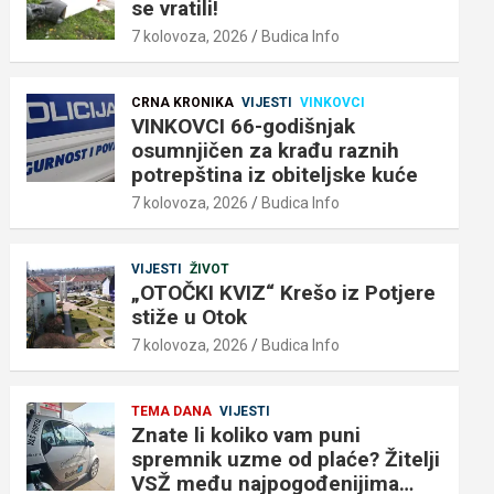
se vratili!
7 kolovoza, 2026
Budica Info
CRNA KRONIKA
VIJESTI
VINKOVCI
VINKOVCI 66-godišnjak
osumnjičen za krađu raznih
potrepština iz obiteljske kuće
7 kolovoza, 2026
Budica Info
VIJESTI
ŽIVOT
„OTOČKI KVIZ“ Krešo iz Potjere
stiže u Otok
7 kolovoza, 2026
Budica Info
TEMA DANA
VIJESTI
Znate li koliko vam puni
spremnik uzme od plaće? Žitelji
VSŽ među najpogođenijima…