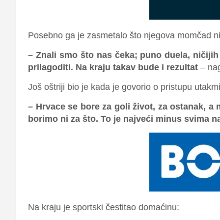
Posebno ga je zasmetalo što njegova momčad nije
– Znali smo što nas čeka; puno duela, ničijih 
prilagoditi. Na kraju takav bude i rezultat
– nag
Još oštriji bio je kada je govorio o pristupu utakmi
– Hrvace se bore za goli život, za ostanak, 
borimo ni za što. To je najveći minus svima 
Na kraju je sportski čestitao domaćinu: