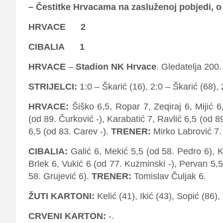
– Čestitke Hrvacama na zasluženoj pobjedi, o n
HRVACE 2
CIBALIA 1
HRVACE
–
Stadion NK Hrvace
. Gledatelja 200
STRIJELCI:
1:0 – Škarić (16), 2:0 – Škarić (68),
HRVACE:
Šiško 6,5, Ropar 7, Zeqiraj 6, Mijić 6,
(od 89. Čurković -), Karabatić 7, Ravlić 6,5 (od 8
6,5 (od 83. Carev -).
TRENER:
Mirko Labrović 7.
CIBALIA:
Galić 6, Mekić 5,5 (od 58. Pedro 6), K
Brlek 6, Vukić 6 (od 77. Kuzminski -), Pervan 5,
58. Grujević 6).
TRENER:
Tomislav Čuljak 6.
ŽUTI KARTONI:
Kelić (41), Ikić (43), Sopić (86)
CRVENI KARTON:
-.