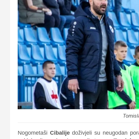
Tomisl
Nogometaši
Cibalije
doživjeli su neugodan por