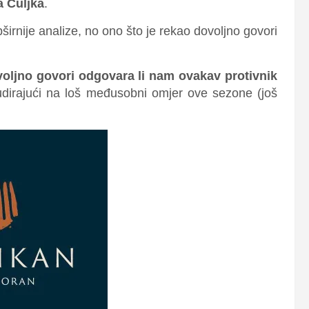
 Čuljka
.
širnije analize, no ono što je rekao dovoljno govori
voljno govori odgovara li nam ovakav protivnik
dirajući na loš međusobni omjer ove sezone (još