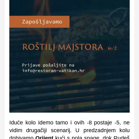
Iduće kolo idemo tamo i ovih -8 postaje -5, ne
vidim drugačiji scenarij. U predzadnjem kolu
dobivamo
Orijent
kući s pola snage, dok Rudeš