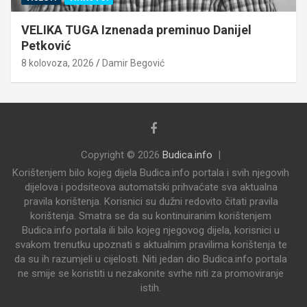
VELIKA TUGA Iznenada preminuo Danijel
Petković
8 kolovoza, 2026
Damir Begović
Copyright © 2026
Budica.info
Korištenjem bilo kojeg dijela Budica.info portala i svih njegovih
dijelova i podsiteova automatski prihvaćate sva aktualna
pravila korištenja. Korisnici su dužni redovito čitati pravila
korištenja. Smatra se da su kontinuiranim korištenjem
Budica.info portala ili bilo kojeg njegovog dijela, korisnici u
svakom trenutku upoznati s aktualnim pravilima korištenja te
da su ih razumjeli u cijelosti. Niti jedan dio Budica.info portala
ne smije se koristiti u nezakonite svrhe niti za promoviranje
istih.