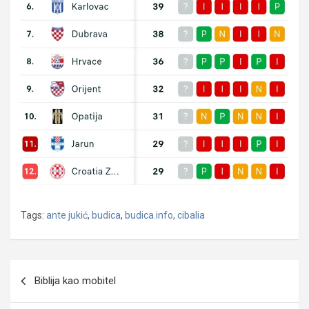
Tags:
ante jukić
,
budica
,
budica.info
,
cibalia
Navigacija
Biblija kao mobitel
objava