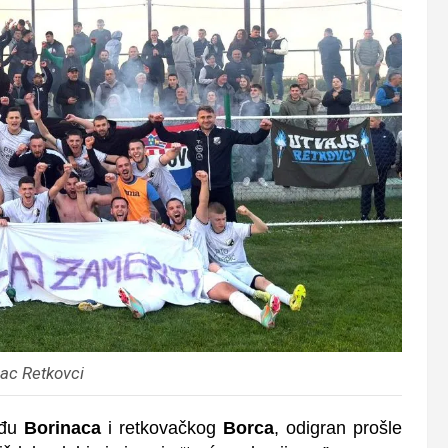
ac Retkovci
eđu
Borinaca
i retkovačkog
Borca
, odigran prošle