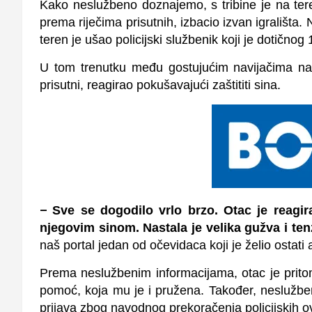
Kako neslužbeno doznajemo, s tribine je na ter
prema riječima prisutnih, izbacio izvan igrališt
teren je ušao policijski službenik koji je dotičn
U tom trenutku među gostujućim navijačima nala
prisutni, reagirao pokušavajući zaštititi sina.
–
Sve se dogodilo vrlo brzo. Otac je reagir
njegovim sinom. Nastala je velika gužva i ten
naš portal jedan od očevidaca koji je želio ostati
Prema neslužbenim informacijama, otac je pritom 
pomoć, koja mu je i pružena. Također, neslužb
prijava zbog navodnog prekoračenja policijskih ov