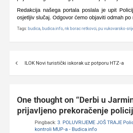
Redakcija našega portala poslala je upit Polic
osjetljiv slučaj. Odgovor ćemo objaviti odmah po 
Tags:
budica
,
budica.info
,
nk borac retkovci
,
pu vukovarsko-sri
Navigacija
ILOK Novi turistički iskorak uz potporu HTZ-a
objava
One thought on “
Derbi u Jarmin
prijavljeno prekoračenje policij
Pingback:
3. POLUVRIJEME JOŠ TRAJE Policija
kontroli MUP-a - Budica.info