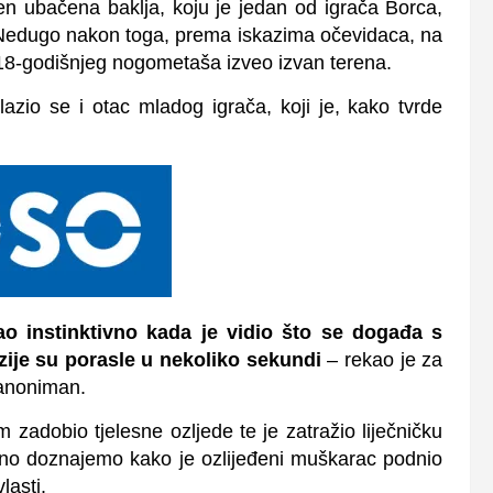
en ubačena baklja, koju je jedan od igrača Borca,
a. Nedugo nakon toga, prema iskazima očevidaca, na
og 18-godišnjeg nogometaša izveo izvan terena.
zio se i otac mladog igrača, koji je, kako tvrde
ao instinktivno kada je vidio što se događa s
zije su porasle u nekoliko sekundi
– rekao je za
 anoniman.
zadobio tjelesne ozljede te je zatražio liječničku
eno doznajemo kako je ozlijeđeni muškarac podnio
lasti.