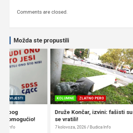
Comments are closed.
Možda ste propustili
KOLUMNE
ZLATNO PERO
CRNA KRON
Druže Končar, izvini: fašisti su
VINKOVCI
se vratili!
osumnjič
potrepšti
7 kolovoza, 2026
Budica Info