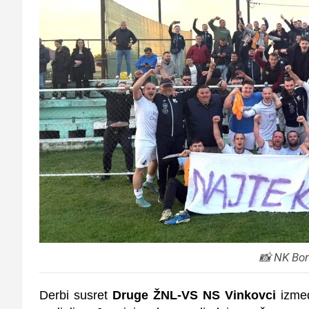
📸 NK Bor
Derbi susret
Druge ŽNL-VS NS Vinkovci
izm