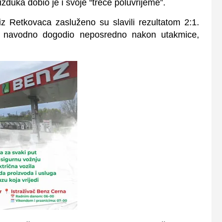
žduka dobio je i svoje “treće poluvrijeme”.
iz Retkovaca zasluženo su slavili rezultatom 2:1.
se navodno dogodio neposredno nakon utakmice,