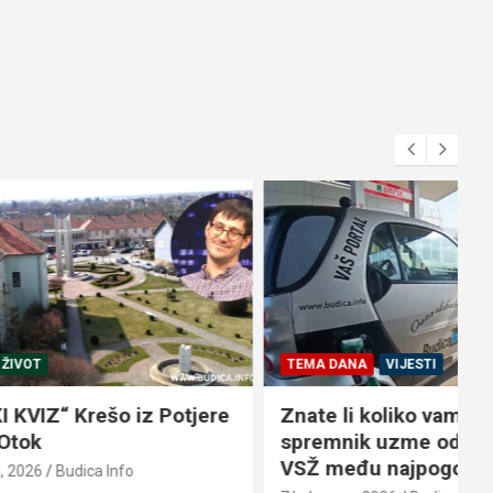
TEMA DANA
VIJESTI
 Potjere
Znate li koliko vam puni
spremnik uzme od plaće? Žitelji
VSŽ među najpogođenijima…
7