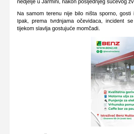
nedjelje u Jarmini, nakon posljednjeg sučevog zvi
Na samom terenu nije bilo ništa sporno, gosti 
Ipak, prema tvrdnjama očevidaca, incident 
tijekom slavlja gostujuće momčadi.