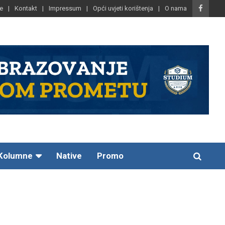
e
Kontakt
Impressum
Opći uvjeti korištenja
O nama
Kolumne
Native
Promo