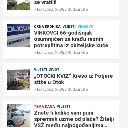
se vratili!
7 kolovoza, 2026
Budica Info
CRNA KRONIKA
VIJESTI
VINKOVCI
VINKOVCI 66-godišnjak
osumnjičen za krađu raznih
potrepština iz obiteljske kuće
7 kolovoza, 2026
Budica Info
VIJESTI
ŽIVOT
„OTOČKI KVIZ“ Krešo iz Potjere
stiže u Otok
7 kolovoza, 2026
Budica Info
TEMA DANA
VIJESTI
Znate li koliko vam puni
spremnik uzme od plaće? Žitelji
VSŽ među najpogođenijima…