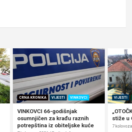
IKA
VIJESTI
VINKOVCI
VIJESTI
ŽIVOT
 66-godišnjak
„OTOČKI KVIZ“ Krešo iz
en za krađu raznih
stiže u Otok
na iz obiteljske kuće
7 kolovoza, 2026
Budica Info