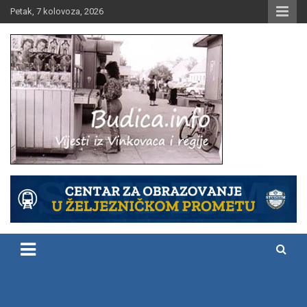
Skip
Petak, 7 kolovoza, 2026
to
content
Vijesti iz Vinkovaca i regije
Budica.info