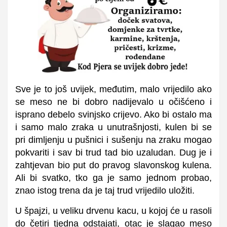
Sve je to još uvijek, međutim, malo vrijedilo ako
se meso ne bi dobro nadijevalo u očišćeno i
isprano debelo svinjsko crijevo. Ako bi ostalo ma
i samo malo zraka u unutrašnjosti, kulen bi se
pri dimljenju u pušnici i sušenju na zraku mogao
pokvariti i sav bi trud tad bio uzaludan. Dug je i
zahtjevan bio put do pravog slavonskog kulena.
Ali bi svatko, tko ga je samo jednom probao,
znao istog trena da je taj trud vrijedilo uložiti.
U špajzi, u veliku drvenu kacu, u kojoj će u rasoli
do četiri tjedna odstajati, otac je slagao meso