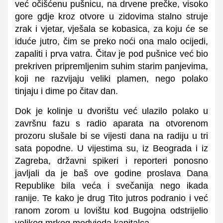
već očišćenu pušnicu, na drvene prečke, visoko
gore gdje kroz otvore u zidovima stalno struje
zrak i vjetar, vješala se kobasica, za koju će se
iduće jutro, čim se preko noći ona malo ocijedi,
zapaliti i prva vatra. Čitav je pod pušnice već bio
prekriven pripremljenim suhim starim panjevima,
koji ne razvijaju veliki plamen, nego polako
tinjaju i dime po čitav dan.
Dok je kolinje u dvorištu već ulazilo polako u
završnu fazu s radio aparata na otvorenom
prozoru slušale bi se vijesti dana na radiju u tri
sata popodne. U vijestima su, iz Beograda i iz
Zagreba, državni spikeri i reporteri ponosno
javljali da je baš ove godine proslava Dana
Republike bila veća i svečanija nego ikada
ranije. Te kako je drug Tito jutros podranio i već
ranom zorom u lovištu kod Bugojna odstrijelio
velikog mrkog medvjeda kapitalca.