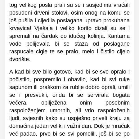
tog velikog posla prali su se i susjedima vraćali
posuđeni drveni stolovi, osim onog na komu se
još pušila i cijedila poslagana upravo prokuhana
krvavica! Vješala i veliko korito dizali su se i
spremali na čardak do idućeg kolinja. Kantama
vode polijevala bi se staza od poslagane
raspucale cigle te se pralo, melo i čistilo cijelo
dvorište.
A kad bi sve bilo gotovo, kad bi se sve opralo i
počistilo, pospremilo i obavilo, kad bi svi ruke
sapunom ili praškom za rublje dobro oprali, umili
se i presvukli, onda bi se servirala bogata
večera, obilježena onim posebnim
raspoloženjem umornih, ali vrlo raspoloženih
ljudi, svjesnih kako su uspješno priveli kraju za
domaćina jedan veliki i važni dan. Dok je mračak
već padao, prvo bi se svi pomolili, još bi se po