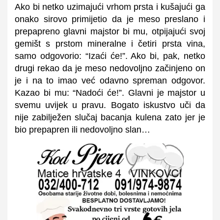
Ako bi netko uzimajući vrhom prsta i kušajući ga
onako sirovo primijetio da je meso preslano i
prepapreno glavni majstor bi mu, otpijajući svoj
gemišt s prstom mineralne i četiri prsta vina,
samo odgovorio: “Izaći će!”. Ako bi, pak, netko
drugi rekao da je meso nedovoljno začinjeno on
je i na to imao već odavno spreman odgovor.
Kazao bi mu: “Nadoći će!”. Glavni je majstor u
svemu uvijek u pravu. Bogato iskustvo uči da
nije zabilježen slučaj bacanja kulena zato jer je
bio prepapren ili nedovoljno slan…