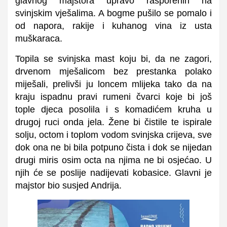
glavnog majstora upravo rasporenih na
svinjskim vješalima. A bogme pušilo se pomalo i
od napora, rakije i kuhanog vina iz usta
muškaraca.
Topila se svinjska mast koju bi, da ne zagori,
drvenom mješalicom bez prestanka polako
miješali, prelivši ju loncem mlijeka tako da na
kraju ispadnu pravi rumeni čvarci koje bi još
tople djeca posolila i s komadićem kruha u
drugoj ruci onda jela. Žene bi čistile te ispirale
solju, octom i toplom vodom svinjska crijeva, sve
dok ona ne bi bila potpuno čista i dok se nijedan
drugi miris osim octa na njima ne bi osjećao. U
njih će se poslije nadijevati kobasice. Glavni je
majstor bio susjed Andrija.