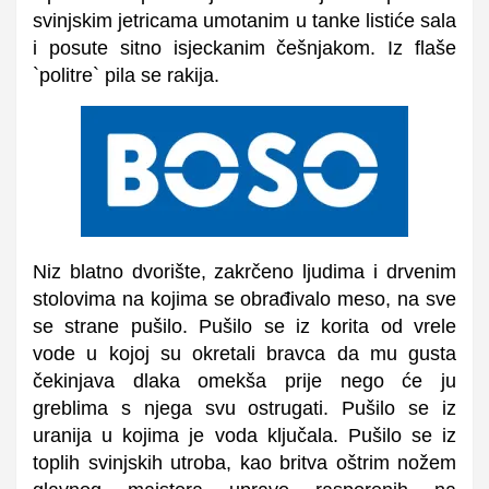
svinjskim jetricama umotanim u tanke listiće sala
i posute sitno isjeckanim češnjakom. Iz flaše
`politre` pila se rakija.
Niz blatno dvorište, zakrčeno ljudima i drvenim
stolovima na kojima se obrađivalo meso, na sve
se strane pušilo. Pušilo se iz korita od vrele
vode u kojoj su okretali bravca da mu gusta
čekinjava dlaka omekša prije nego će ju
greblima s njega svu ostrugati. Pušilo se iz
uranija u kojima je voda ključala. Pušilo se iz
toplih svinjskih utroba, kao britva oštrim nožem