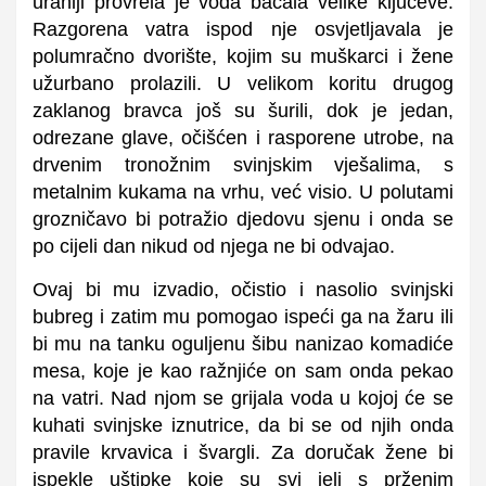
uraniji provrela je voda bacala velike ključeve.
Razgorena vatra ispod nje osvjetljavala je
polumračno dvorište, kojim su muškarci i žene
užurbano prolazili. U velikom koritu drugog
zaklanog bravca još su šurili, dok je jedan,
odrezane glave, očišćen i rasporene utrobe, na
drvenim tronožnim svinjskim vješalima, s
metalnim kukama na vrhu, već visio. U polutami
grozničavo bi potražio djedovu sjenu i onda se
po cijeli dan nikud od njega ne bi odvajao.
Ovaj bi mu izvadio, očistio i nasolio svinjski
bubreg i zatim mu pomogao ispeći ga na žaru ili
bi mu na tanku oguljenu šibu nanizao komadiće
mesa, koje je kao ražnjiće on sam onda pekao
na vatri. Nad njom se grijala voda u kojoj će se
kuhati svinjske iznutrice, da bi se od njih onda
pravile krvavica i švargli. Za doručak žene bi
ispekle uštipke koje su svi jeli s prženim