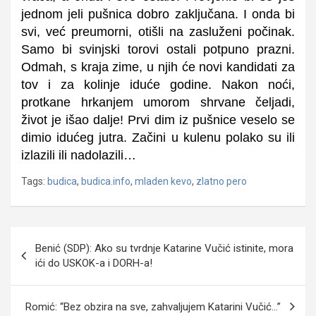
jednom jeli pušnica dobro zaključana. I onda bi
svi, već preumorni, otišli na zasluženi počinak.
Samo bi svinjski torovi ostali potpuno prazni.
Odmah, s kraja zime, u njih će novi kandidati za
tov i za kolinje iduće godine. Nakon noći,
protkane hrkanjem umorom shrvane čeljadi,
život je išao dalje! Prvi dim iz pušnice veselo se
dimio idućeg jutra. Začini u kulenu polako su ili
izlazili ili nadolazili…
Tags:
budica
,
budica.info
,
mladen kevo
,
zlatno pero
Navigacija
Benić (SDP): Ako su tvrdnje Katarine Vučić istinite, mora
objava
ići do USKOK-a i DORH-a!
Romić: “Bez obzira na sve, zahvaljujem Katarini Vučić…”