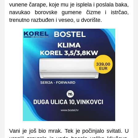
vunene čarape, koje mu je isplela i poslala baka,
navukao borovske gumene čizme i istrčao,
trenutno razbuđen i veseo, u dvorište.
Vani je još bio mrak. Tek je počinjalo svitati. U