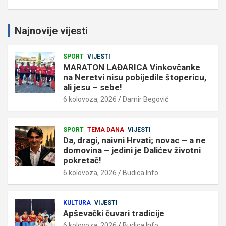
Najnovije vijesti
SPORT
VIJESTI
MARATON LAĐARICA Vinkovčanke
na Neretvi nisu pobijedile štopericu,
ali jesu – sebe!
6 kolovoza, 2026
Damir Begović
SPORT
TEMA DANA
VIJESTI
Da, dragi, naivni Hrvati; novac – a ne
domovina – jedini je Dalićev životni
pokretač!
6 kolovoza, 2026
Budica Info
KULTURA
VIJESTI
Apševački čuvari tradicije
6 kolovoza, 2026
Budica Info