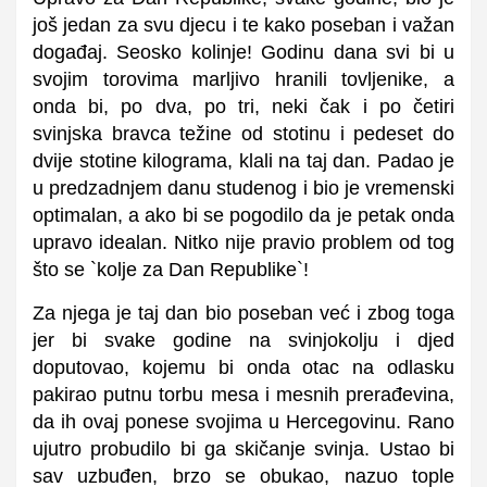
još jedan za svu djecu i te kako poseban i važan
događaj. Seosko kolinje! Godinu dana svi bi u
svojim torovima marljivo hranili tovljenike, a
onda bi, po dva, po tri, neki čak i po četiri
svinjska bravca težine od stotinu i pedeset do
dvije stotine kilograma, klali na taj dan. Padao je
u predzadnjem danu studenog i bio je vremenski
optimalan, a ako bi se pogodilo da je petak onda
upravo idealan. Nitko nije pravio problem od tog
što se `kolje za Dan Republike`!
Za njega je taj dan bio poseban već i zbog toga
jer bi svake godine na svinjokolju i djed
doputovao, kojemu bi onda otac na odlasku
pakirao putnu torbu mesa i mesnih prerađevina,
da ih ovaj ponese svojima u Hercegovinu. Rano
ujutro probudilo bi ga skičanje svinja. Ustao bi
sav uzbuđen, brzo se obukao, nazuo tople