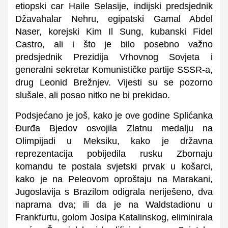
etiopski car Haile Selasije, indijski predsjednik
Džavahalar Nehru, egipatski Gamal Abdel
Naser, korejski Kim Il Sung, kubanski Fidel
Castro, ali i što je bilo posebno važno
predsjednik Prezidija Vrhovnog Sovjeta i
generalni sekretar Komunističke partije SSSR-a,
drug Leonid Brežnjev. Vijesti su se pozorno
slušale, ali posao nitko ne bi prekidao.
Podsjećano je još, kako je ove godine Splićanka
Đurđa Bjedov osvojila Zlatnu medalju na
Olimpijadi u Meksiku, kako je državna
reprezentacija pobijedila rusku Zbornaju
komandu te postala svjetski prvak u košarci,
kako je na Peleovom oproštaju na Marakani,
Jugoslavija s Brazilom odigrala neriješeno, dva
naprama dva; ili da je na Waldstadionu u
Frankfurtu, golom Josipa Katalinskog, eliminirala