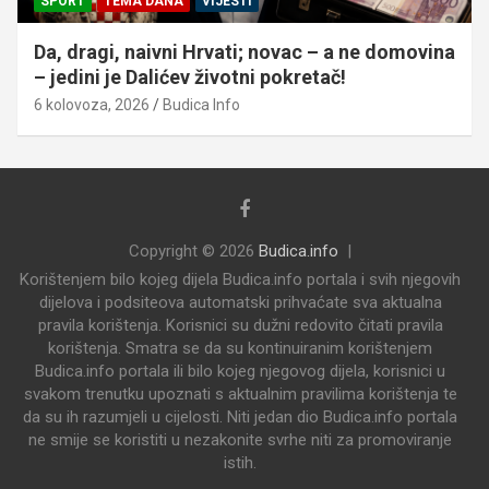
SPORT
TEMA DANA
VIJESTI
Da, dragi, naivni Hrvati; novac – a ne domovina
– jedini je Dalićev životni pokretač!
6 kolovoza, 2026
Budica Info
Copyright © 2026
Budica.info
Korištenjem bilo kojeg dijela Budica.info portala i svih njegovih
dijelova i podsiteova automatski prihvaćate sva aktualna
pravila korištenja. Korisnici su dužni redovito čitati pravila
korištenja. Smatra se da su kontinuiranim korištenjem
Budica.info portala ili bilo kojeg njegovog dijela, korisnici u
svakom trenutku upoznati s aktualnim pravilima korištenja te
da su ih razumjeli u cijelosti. Niti jedan dio Budica.info portala
ne smije se koristiti u nezakonite svrhe niti za promoviranje
istih.