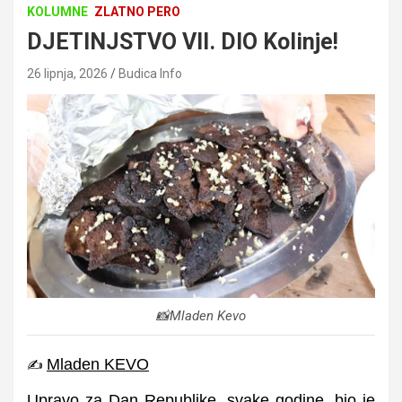
KOLUMNE
ZLATNO PERO
DJETINJSTVO VII. DIO Kolinje!
26 lipnja, 2026
Budica Info
📸Mladen Kevo
Mladen KEVO
✍️
Upravo za Dan Republike, svake godine, bio je