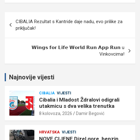
Navigacija
CIBALIA Rezultat s Kantride daje nadu, evo prilike za
objava
priključak!
𝗪𝗶𝗻𝗴𝘀 𝗳𝗼𝗿 𝗟𝗶𝗳𝗲 𝗪𝗼𝗿𝗹𝗱 𝗥𝘂𝗻 𝗔𝗽𝗽 𝗥𝘂𝗻 u
Vinkovcima!
Najnovije vijesti
CIBALIA
VIJESTI
Cibalia i Mladost Ždralovi odigrali
utakmicu s dva velika trenutka
8 kolovoza, 2026
Damir Begović
HRVATSKA
VIJESTI
NOVE CIJENE Dizel gore, benzin