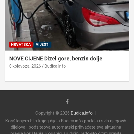
HRVATSKA
VIJESTI
NOVE CIJENE Dizel gore, benzin dolje
8 kolovoza, 2026
Budica Info
Copyright © 2026
Budica.info
Korištenjem bilo kojeg dijela Budica.info portala i svih njegovih
dijelova i podsiteova automatski prihvaćate sva aktualna
pravila korištenja. Korisnici su dužni redovito čitati pravila