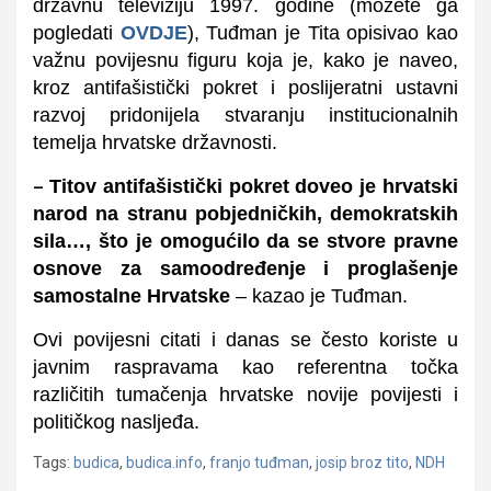
državnu televiziju 1997. godine (možete ga
pogledati
OVDJE
), Tuđman je Tita opisivao kao
važnu povijesnu figuru koja je, kako je naveo,
kroz antifašistički pokret i poslijeratni ustavni
razvoj pridonijela stvaranju institucionalnih
temelja hrvatske državnosti.
Titov antifašistički pokret doveo je hrvatski
–
narod na stranu pobjedničkih, demokratskih
sila…, što je omogućilo da se stvore pravne
osnove za samoodređenje i proglašenje
samostalne Hrvatske
– kazao je Tuđman.
Ovi povijesni citati i danas se često koriste u
javnim raspravama kao referentna točka
različitih tumačenja hrvatske novije povijesti i
političkog nasljeđa.
Tags:
budica
,
budica.info
,
franjo tuđman
,
josip broz tito
,
NDH