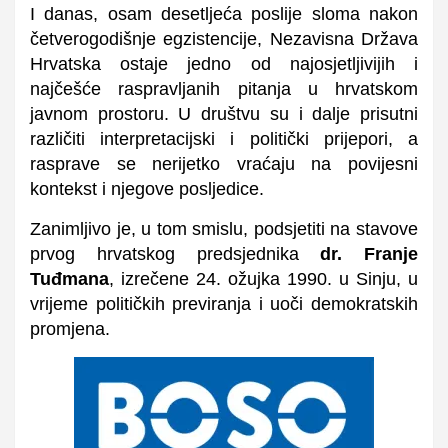
I danas, osam desetljeća poslije sloma nakon
četverogodišnje egzistencije, Nezavisna Država
Hrvatska ostaje jedno od najosjetljivijih i
najčešće raspravljanih pitanja u hrvatskom
javnom prostoru. U društvu su i dalje prisutni
različiti interpretacijski i politički prijepori, a
rasprave se nerijetko vraćaju na povijesni
kontekst i njegove posljedice.
Zanimljivo je, u tom smislu, podsjetiti na stavove
prvog hrvatskog predsjednika
dr. Franje
Tuđmana
, izrečene 24. ožujka 1990. u Sinju, u
vrijeme političkih previranja i uoči demokratskih
promjena.