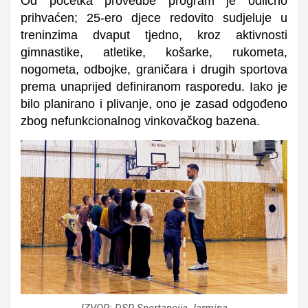
Od početka provedbe program je odlično
prihvaćen;
25-ero djece
redovito sudjeluje u
treninzima dvaput tjedno, kroz aktivnosti
gimnastike, atletike, košarke, rukometa,
nogometa, odbojke, graničara i drugih sportova
prema unaprijed definiranom rasporedu. Iako je
bilo planirano i plivanje, ono je zasad odgođeno
zbog nefunkcionalnog vinkovačkog bazena.