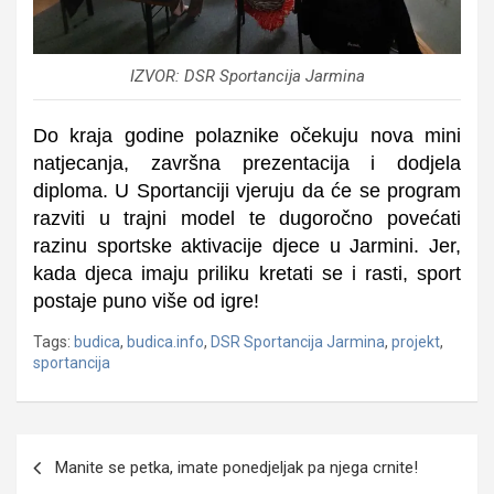
IZVOR: DSR Sportancija Jarmina
Do kraja godine polaznike očekuju nova mini
natjecanja, završna prezentacija i dodjela
diploma. U Sportanciji vjeruju da će se program
razviti u trajni model te dugoročno povećati
razinu sportske aktivacije djece u Jarmini. Jer,
kada djeca imaju priliku kretati se i rasti, sport
postaje puno više od igre!
Tags:
budica
,
budica.info
,
DSR Sportancija Jarmina
,
projekt
,
sportancija
Navigacija
Manite se petka, imate ponedjeljak pa njega crnite!
objava