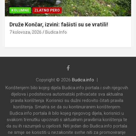
KOLUMNE
ZLATNO PERO
Druže Končar, izvini: fašisti su se vratili!
7 kolovoza, 2026
Budica Info
Copyright © 2026
Budica.info
Korištenjem bilo kojeg dijela Budica.info portala i svih njegovih
dijelova i podsiteova automatski prihvaćate sva aktualna
pravila korištenja. Korisnici su dužni redovito čitati pravila
korištenja. Smatra se da su kontinuiranim korištenjem
Budica.info portala ili bilo kojeg njegovog dijela, korisnici u
svakom trenutku upoznati s aktualnim pravilima korištenja te
da su ih razumjeli u cijelosti. Niti jedan dio Budica.info portala
ne smije se koristiti u nezakonite svrhe niti za promoviranje