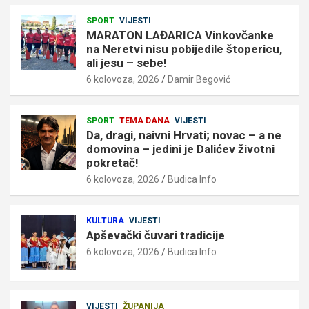
SPORT
VIJESTI
MARATON LAĐARICA Vinkovčanke
na Neretvi nisu pobijedile štopericu,
ali jesu – sebe!
6 kolovoza, 2026
Damir Begović
SPORT
TEMA DANA
VIJESTI
Da, dragi, naivni Hrvati; novac – a ne
domovina – jedini je Dalićev životni
pokretač!
6 kolovoza, 2026
Budica Info
KULTURA
VIJESTI
Apševački čuvari tradicije
6 kolovoza, 2026
Budica Info
VIJESTI
ŽUPANIJA