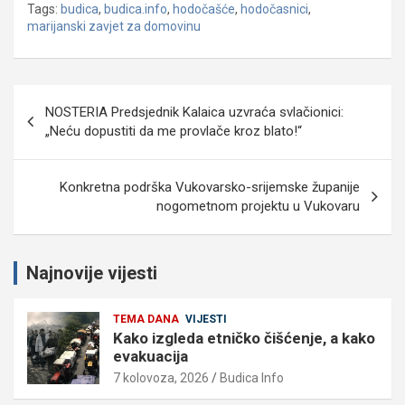
Tags:
budica
,
budica.info
,
hodočašće
,
hodočasnici
,
marijanski zavjet za domovinu
Navigacija
NOSTERIA Predsjednik Kalaica uzvraća svlačionici:
objava
„Neću dopustiti da me provlače kroz blato!“
Konkretna podrška Vukovarsko-srijemske županije
nogometnom projektu u Vukovaru
Najnovije vijesti
TEMA DANA
VIJESTI
Kako izgleda etničko čišćenje, a kako
evakuacija
7 kolovoza, 2026
Budica Info