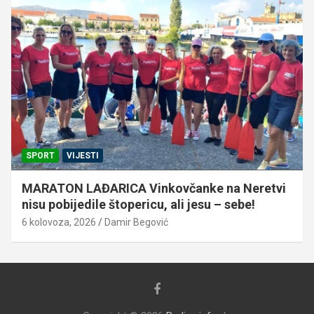
SPORT
VIJESTI
MARATON LAĐARICA Vinkovčanke na Neretvi
nisu pobijedile štopericu, ali jesu – sebe!
6 kolovoza, 2026
Damir Begović