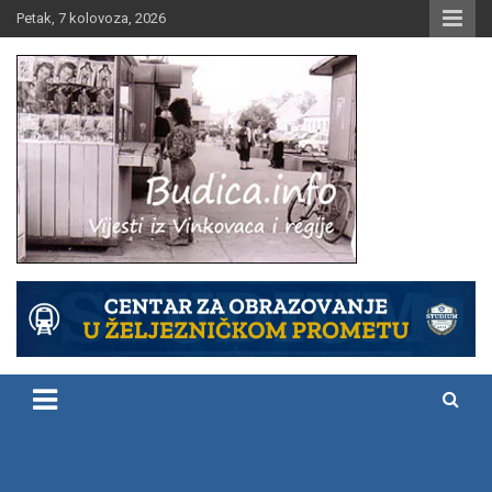
Skip
Petak, 7 kolovoza, 2026
to
content
Vijesti iz Vinkovaca i regije
Budica.info