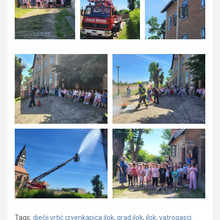
Tags:
dječji vrtić crvenkapica ilok
,
grad ilok
,
ilok
,
vatrogasci