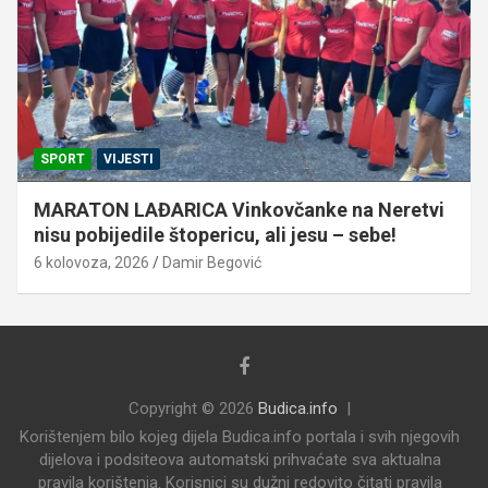
SPORT
VIJESTI
MARATON LAĐARICA Vinkovčanke na Neretvi
nisu pobijedile štopericu, ali jesu – sebe!
6 kolovoza, 2026
Damir Begović
Copyright © 2026
Budica.info
Korištenjem bilo kojeg dijela Budica.info portala i svih njegovih
dijelova i podsiteova automatski prihvaćate sva aktualna
pravila korištenja. Korisnici su dužni redovito čitati pravila