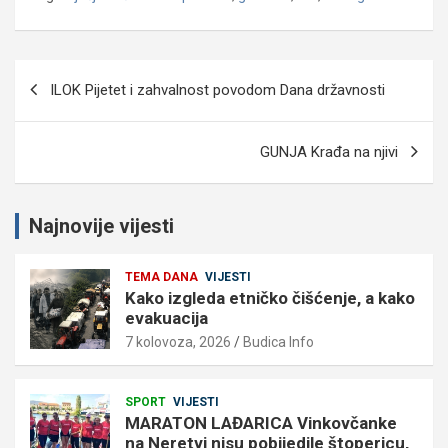
Navigacija
ILOK Pijetet i zahvalnost povodom Dana državnosti
objava
GUNJA Krađa na njivi
Najnovije vijesti
TEMA DANA
VIJESTI
Kako izgleda etničko čišćenje, a kako
evakuacija
7 kolovoza, 2026
Budica Info
SPORT
VIJESTI
MARATON LAĐARICA Vinkovčanke
na Neretvi nisu pobijedile štopericu,