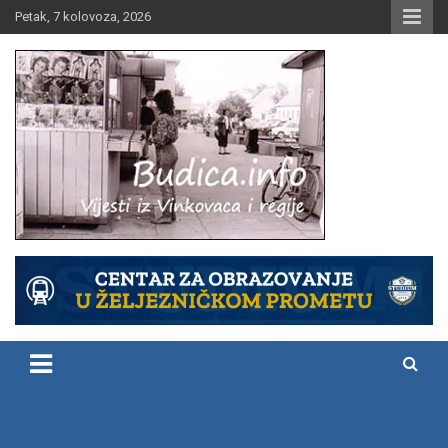
Skip
Petak, 7 kolovoza, 2026
to
content
Vijesti iz Vinkovaca i regije
Budica.info