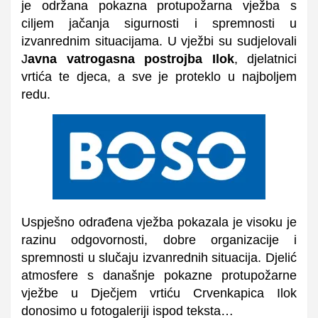
je održana pokazna protupožarna vježba s
ciljem jačanja sigurnosti i spremnosti u
izvanrednim situacijama.
U vježbi su sudjelovali
J
avna vatrogasna postrojba Ilok
, djelatnici
vrtića te djeca, a sve je proteklo u najboljem
redu.
Uspješno odrađena vježba pokazala je visoku je
razinu odgovornosti, dobre organizacije i
spremnosti u slučaju izvanrednih situacija.
Djelić
atmosfere s današnje pokazne protupožarne
vježbe u Dječjem vrtiću Crvenkapica Ilok
donosimo u fotogaleriji ispod teksta…