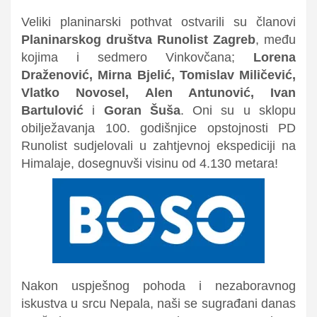
Veliki planinarski pothvat ostvarili su članovi
Planinarskog društva
Runolist Zagreb
, među
kojima i
sedmero Vinkovčana;
Lorena
Draženović, Mirna Bjelić, Tomislav Miličević,
Vlatko Novosel, Alen Antunović, Ivan
Bartulović
i
Goran Šuša
. Oni su u sklopu
obilježavanja
100. godišnjice opstojnosti PD
Runolist
sudjelovali u zahtjevnoj ekspediciji na
Himalaje
, dosegnuvši visinu od
4.130 metara
!
Nakon uspješnog pohoda i nezaboravnog
iskustva u srcu Nepala, naši se sugrađani danas