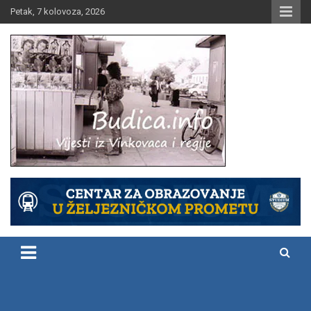
Skip
Petak, 7 kolovoza, 2026
to
content
Vijesti iz Vinkovaca i regije
Budica.info