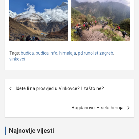
Tags:
budica
,
budica.info
,
himalaja
,
pd runolist zagreb
,
vinkovci
Navigacija
Idete li na prosvjed u Vinkovce? I zašto ne?
objava
Bogdanovci – selo heroja
Najnovije vijesti