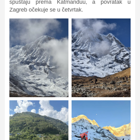
spuštaju prema
Katmanduu
, a povratak u
Zagreb
očekuje se u
četvrtak
.