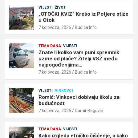
VIJESTI
ŽIVOT
„OTOČKI KVIZ“ Krešo iz Potjere stiže
u Otok
7 kolovoza, 2026
Budica Info
TEMA DANA
VIJESTI
Znate li koliko vam puni spremnik
uzme od plaće? Žitelji VSŽ među
najpogođenijima…
7 kolovoza, 2026
Budica Info
VIJESTI
VINKOVCI
Romić: Vinkovci dobivaju školu za
budućnost
7 kolovoza, 2026
Damir Begović
TEMA DANA
VIJESTI
Kako izgleda etničko čišćenje, a kako