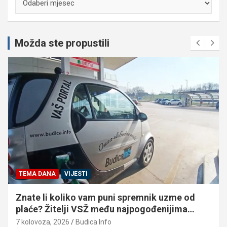
Možda ste propustili
TEMA DANA
VIJESTI
Znate li koliko vam puni spremnik uzme od
plaće? Žitelji VSŽ među najpogođenijima…
7 kolovoza, 2026
Budica Info