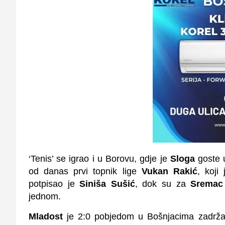
‘Tenis’ se igrao i u Borovu, gdje je
Sloga
goste u
od danas prvi topnik lige
Vukan Rakić
, koji
potpisao je
Siniša Sušić
, dok su za
Sremac
jednom.
Mladost
je 2:0 pobjedom u Bošnjacima zadržala 