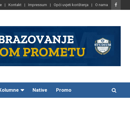
e
Kontakt
Impressum
Opći uvjeti korištenja
O nama
Kolumne
Native
Promo