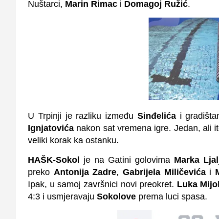
Nuštarci,
Marin Rimac
i
Domagoj Ružić
.
U Trpinji je razliku između
Sinđelića
i gradišt
Ignjatovića
nakon sat vremena igre. Jedan, ali i
veliki korak ka ostanku.
HAŠK-Sokol
je na Gatini golovima
Marka Ljal
preko
Antonija Zadre
,
Gabrijela Miličevića
i
M
Ipak, u samoj završnici novi preokret.
Luka Mijo
4:3 i usmjeravaju
Sokolove
prema luci spasa.