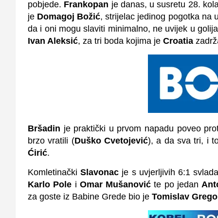
pobjede.
Frankopan
je danas, u susretu 28. kol
je
Domagoj Božić
, strijelac jedinog pogotka na
da i oni mogu slaviti minimalno, ne uvijek u gol
Ivan Aleksić
, za tri boda kojima je
Croatia
zadrž
Bršadin
je praktički u prvom napadu poveo pro
brzo vratili (
Duško Cvetojević
), a da sva tri, 
Ćirić
.
Komletinački
Slavonac
je s uvjerljivih 6:1 svla
Karlo Pole
i
Omar Mušanović
te po jedan
Ant
za goste iz Babine Grede bio je
Tomislav Grego