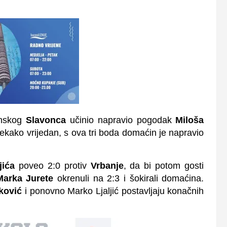
anskog
Slavonca
učinio napravio pogodak
Miloša
tekako vrijedan, s ova tri boda domaćin je napravio
jića
poveo 2:0 protiv
Vrbanje
, da bi potom gosti
arka Jurete
okrenuli na 2:3 i šokirali domaćina.
ković
i ponovno Marko Ljaljić postavljaju konačnih