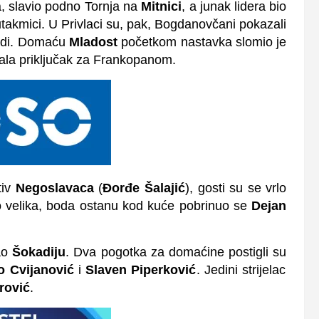
a, slavio podno Tornja na
Mitnici
, a junak lidera bio
 utakmici. U Privlaci su, pak, Bogdanovčani pokazali
ijadi. Domaću
Mladost
početkom nastavka slomio je
ala priključak za Frankopanom.
tiv
Negoslavaca
(
Đorđe Šalajić
), gosti su se vrlo
i to velika, boda ostanu kod kuće pobrinuo se
Dejan
dao
Šokadiju
. Dva pogotka za domaćine postigli su
o Cvijanović
i
Slaven Piperković
. Jedini strijelac
rović
.