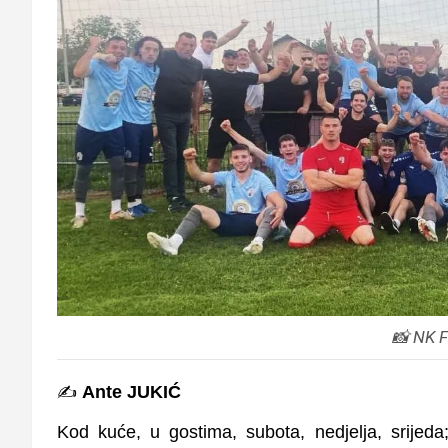
📸 NK 
✍️
Ante JUKIĆ
Kod kuće, u gostima, subota, nedjelja, srijeda;