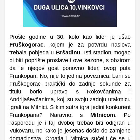
Prošle godine u 30. kolo kao lider je ušao
Fruškogorac
, kojem je za potvrdu naslova
trebala pobjeda u
Bršadinu
. Isti stadion mogao
bi biti poprište proslave i ove sezone, s obzirom
da je njegov gost ponovno lider, ovog puta
Frankopan. No, nije to jedina poveznica. Lani se
Fruškogorac praktički do zadnje sekunde za
titulu borio upravo s Rokovčanima i
Andrijaševčanima, koji su svoju zadnju utakmicu
igrali na Mitnici. S kim sutra igra jedini konkurent
Frankopana? Naravno, s
Mitnicom
. Po
rasporedu je i taj dvoboj trebao biti odigran u
Vukovaru, no kako je jesenas došlo do zamjene
domaćinstva, Croatia i Mitnica sučelit će se u