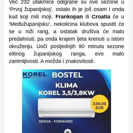
Već 232 utakmice odigrane su ove sezone u
‘Prvoj županijskoj’, ostalo ih je još osam i onda
kud koji mili moji.
Frankopan
ili
Croatia
će u
‘Međužupanijsku’, nekolicina klubova spustit će
se u niži rang, a ostatak društva će malo
predahnuti, pa onda krajem ljeta krenuti u istom
okruženju. Uoči posljednjih 90 minuta sezone
elitnog županijskog ranga, evo malo
zanimljivosti. A možda i znakovitosti.