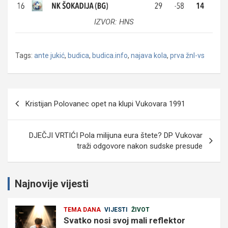
IZVOR: HNS
Tags:
ante jukić
,
budica
,
budica.info
,
najava kola
,
prva žnl-vs
Navigacija
Kristijan Polovanec opet na klupi Vukovara 1991
objava
DJEČJI VRTIĆI Pola milijuna eura štete? DP Vukovar
traži odgovore nakon sudske presude
Najnovije vijesti
TEMA DANA
VIJESTI
ŽIVOT
Svatko nosi svoj mali reflektor