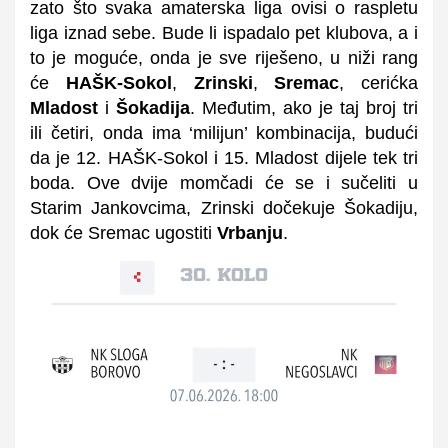
zato što svaka amaterska liga ovisi o raspletu
liga iznad sebe. Bude li ispadalo pet klubova, a i
to je moguće, onda je sve riješeno, u niži rang
će
HAŠK-Sokol
,
Zrinski
,
Sremac
, cerićka
Mladost
i
Šokadija
. Međutim, ako je taj broj tri
ili četiri, onda ima ‘milijun’ kombinacija, budući
da je 12. HAŠK-Sokol i 15. Mladost dijele tek tri
boda. Ove dvije momčadi će se i sučeliti u
Starim Jankovcima, Zrinski dočekuje Šokadiju,
dok će Sremac ugostiti
Vrbanju
.