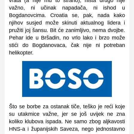
vrata (a nije mu to strano), ništa drugo nije
važno, ni učinak napadača, ni ishod u
Bogdanovcima. Croatia se, pak, nada kako
njihov susjed može skinuti aktualnog lidera i
pružiti joj šansu. Bit će zanimljivo, nema dvojbe.
Pehar ide u Bršadin, no vrlo lako i brzo može
stići do Bogdanovaca, čak nije ni potreban
helikopter.
Što se borbe za ostanak tiče, teško je reći koje
su utakmice važne, jer se još uvijek ne zna
koliko klubova ispada. Ne samo zbog aljkavosti
HNS-a i županijskih Saveza, nego jednostavno