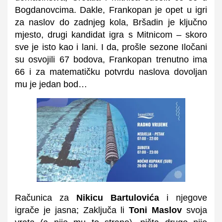
Bogdanovcima. Dakle, Frankopan je opet u igri
za naslov do zadnjeg kola, Bršadin je ključno
mjesto, drugi kandidat igra s Mitnicom – skoro
sve je isto kao i lani. I da, prošle sezone Iločani
su osvojili 67 bodova, Frankopan trenutno ima
66 i za matematičku potvrdu naslova dovoljan
mu je jedan bod…
Računica za
Nikicu Bartulovića
i njegove
igrače je jasna; Zaključa li
Toni Maslov
svoja