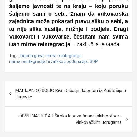
šaljemo javnosti te na kraju – koju poruku
šaljemo sami o sebi. Znam da vukovarska
zajednica može pokazati pravu sliku o sebi, a
to nije slika nasilja, mržnje i podjela. Dragi
Vukovarci i Vukovarke, čestitam nam svima
Dan mirne reintegracije
– zaključila je Gaća.
Tags:
biljana gaća
,
mirna reintegracija
,
mirna reintegracija hrvatskog podunavlja
,
SDP
Navigacija
MARIJAN ORŠOLIĆ Bivši Cibalijin kapetan iz Kustošije u
objava
Jurjevac
JAVNI NATJEČAJ Široka lepeza financijskih potpora
vinkovačkim udrugama