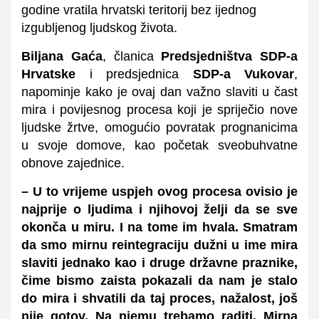
godine vratila hrvatski teritorij bez ijednog
izgubljenog ljudskog života.
Biljana Gaća
, članica
Predsjedništva SDP-a
Hrvatske
i predsjednica
SDP-a Vukovar
,
napominje kako je ovaj dan važno slaviti u čast
mira i povijesnog procesa koji je spriječio nove
ljudske žrtve, omogućio povratak prognanicima
u svoje domove, kao početak sveobuhvatne
obnove zajednice.
– U to vrijeme uspjeh ovog procesa ovisio je
najprije o ljudima i njihovoj želji da se sve
okonča u miru. I na tome im hvala. Smatram
da smo mirnu reintegraciju dužni u ime mira
slaviti jednako kao i druge državne praznike,
čime bismo zaista pokazali da nam je stalo
do mira i shvatili da taj proces, nažalost, još
nije gotov. Na njemu trebamo raditi. Mirna