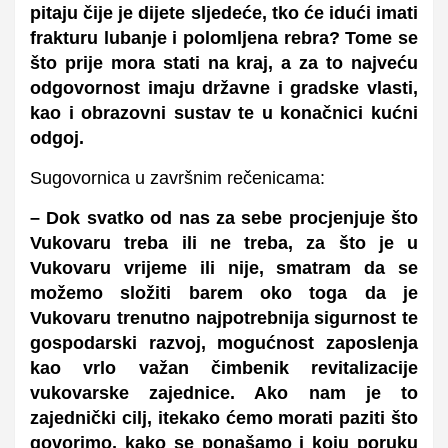
pitaju čije je dijete sljedeće, tko će idući imati
frakturu lubanje i polomljena rebra? Tome se
što prije mora stati na kraj, a za to najveću
odgovornost imaju državne i gradske vlasti,
kao i obrazovni sustav te u konačnici kućni
odgoj.
Sugovornica u završnim rečenicama:
– Dok svatko od nas za sebe procjenjuje što
Vukovaru treba ili ne treba, za što je u
Vukovaru vrijeme ili nije, smatram da se
možemo složiti barem oko toga da je
Vukovaru trenutno najpotrebnija sigurnost te
gospodarski razvoj, mogućnost zaposlenja
kao vrlo važan čimbenik revitalizacije
vukovarske zajednice. Ako nam je to
zajednički cilj, itekako ćemo morati paziti što
govorimo, kako se ponašamo i koju poruku