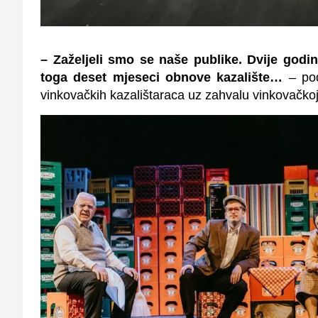
– Zaželjeli smo se naše publike. Dvije god
toga deset mjeseci obnove kazalište…
– pod
vinkovačkih kazalištaraca uz zahvalu vinkovačk