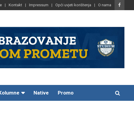
e
Kontakt
Impressum
Opći uvjeti korištenja
O nama
Kolumne
Native
Promo