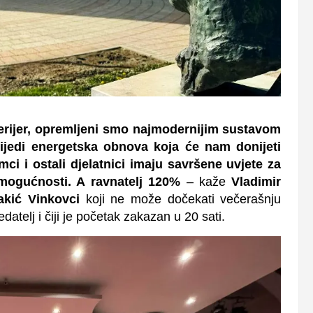
nterijer, opremljeni smo najmodernijim sustavom
rijedi energetska obnova koja će nam donijeti
i i ostali djelatnici imaju savršene uvjete za
mogućnosti. A ravnatelj 120%
– kaže
Vladimir
akić Vinkovci
koji ne može dočekati večerašnju
atelj i čiji je početak zakazan u 20 sati.