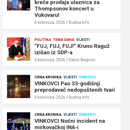
kreće prodaja ulaznica za
Thompsonov koncert u
Vukovaru!
6 kolovoza, 2026
Budica Info
POLITIKA
TEMA DANA
VIJESTI
“FUJ, FUJ, FUJ!” Kruno Raguž
izišao iz SDP-a
6 kolovoza, 2026
Damir Begović
CRNA KRONIKA
VIJESTI
VINKOVCI
VINKOVCI Pao 33-godišnji
preprodavač nedopuštenih tvari
6 kolovoza, 2026
Budica Info
CRNA KRONIKA
VIJESTI
VINKOVCI
VINKOVCI Noćni incident na
mirkovačkoj INA-i