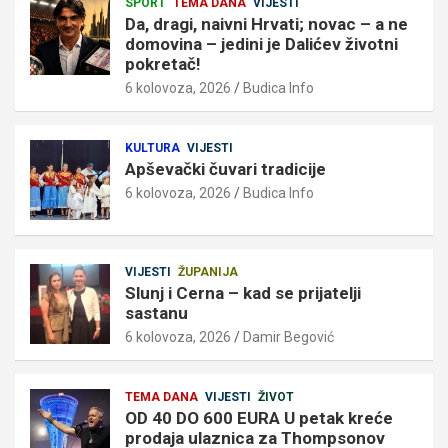
SPORT
TEMA DANA
VIJESTI
Da, dragi, naivni Hrvati; novac – a ne
domovina – jedini je Dalićev životni
pokretač!
6 kolovoza, 2026
Budica Info
KULTURA
VIJESTI
Apševački čuvari tradicije
6 kolovoza, 2026
Budica Info
VIJESTI
ŽUPANIJA
Slunj i Cerna – kad se prijatelji
sastanu
6 kolovoza, 2026
Damir Begović
TEMA DANA
VIJESTI
ŽIVOT
OD 40 DO 600 EURA U petak kreće
prodaja ulaznica za Thompsonov