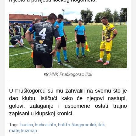
📸 HNK Fruškogorac Ilok
U Fruškogorcu su mu zahvalili na svemu što je
dao klubu, ističući kako će njegovi nastupi,
golovi, zalaganje i uspomene ostati trajno
zapisani u klupskoj kronici.
Tags:
budica
,
budica.info
,
hnk fruškogorac ilok
,
ilok
,
matej kuzman