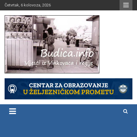
Skip
Četvrtak, 6 kolovoza, 2026
to
content
Vijesti iz Vinkovaca i regije
Budica.info