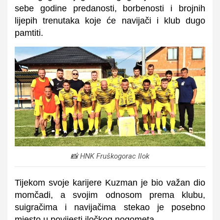
sebe godine predanosti, borbenosti i brojnih
lijepih trenutaka koje će navijači i klub dugo
pamtiti.
📸 HNK Fruškogorac Ilok
Tijekom svoje karijere Kuzman je bio važan dio
momčadi, a svojim odnosom prema klubu,
suigračima i navijačima stekao je posebno
mjesto u povijesti iločkog nogometa.