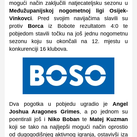
mogući način zaključili natjecateljsku sezonu u
Međužupanijskoj nogometnoj ligi Osijek-
Vinkovci
. Pred svojim navijačima slavili su
protiv
Borca
iz Bobote rezultatom 4:0 te
pobjedom stavili točku na još jednu nogometnu
sezonu koju su okončali na 12. mjestu u
konkurenciji 16 klubova.
Dva pogotka u pobjedu ugradio je
Angel
Joshua Aragones Grimes
, a po jednom su
poentirali još i
Niko Boban
te
Matej Kuzman
koji se tako na najljepši mogući način oprostio
od dugogodišnjeg aktivnog igranja,
ostavivši iza