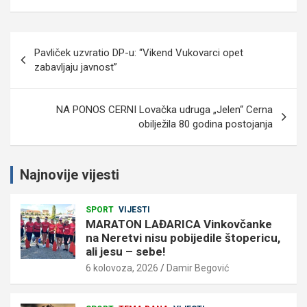
Navigacija
Pavliček uzvratio DP-u: “Vikend Vukovarci opet
objava
zabavljaju javnost”
NA PONOS CERNI Lovačka udruga „Jelen“ Cerna
obilježila 80 godina postojanja
Najnovije vijesti
SPORT
VIJESTI
MARATON LAĐARICA Vinkovčanke
na Neretvi nisu pobijedile štopericu,
ali jesu – sebe!
6 kolovoza, 2026
Damir Begović