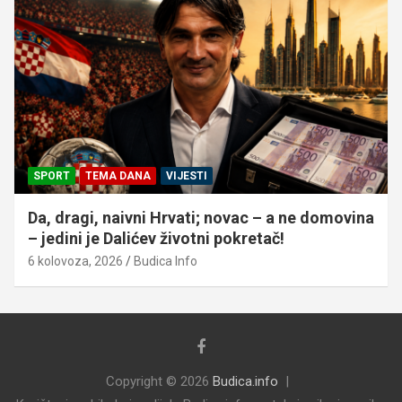
SPORT
TEMA DANA
VIJESTI
Da, dragi, naivni Hrvati; novac – a ne domovina
– jedini je Dalićev životni pokretač!
6 kolovoza, 2026
Budica Info
Copyright © 2026
Budica.info