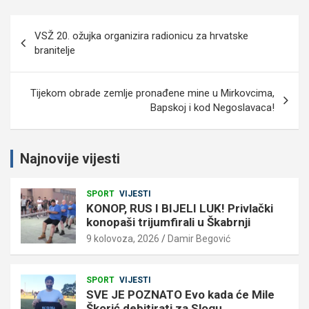
Navigacija
VSŽ 20. ožujka organizira radionicu za hrvatske
objava
branitelje
Tijekom obrade zemlje pronađene mine u Mirkovcima,
Bapskoj i kod Negoslavaca!
Najnovije vijesti
SPORT
VIJESTI
KONOP, RUS I BIJELI LUK! Privlački
konopaši trijumfirali u Škabrnji
9 kolovoza, 2026
Damir Begović
SPORT
VIJESTI
SVE JE POZNATO Evo kada će Mile
Škorić debitirati za Slogu