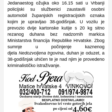
Jedanaestog ožujka o
ko 16.15 sati u Vrbanj
i
policijski
su
službenici zaustavili osobni
automobil županjskih registracijskih oznaka
kojim je upravljao 38-godišnjak. U vozilu je
prevozio dvije kartonske kutije s 20 kg sitno
rezanog duhana bez nadzornih markica
Ministarstva financija Republike Hrvatske.
Zbog
sumnje u počinjenje kaznenog
djela
Nedozvoljena trgovina
, duhan je oduzet, a
38-godišnjak uhićen te je nad njim je provedeno
kriminalističko istraživanje.