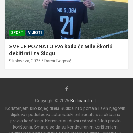
SPORT
VIJESTI
SVE JE POZNATO Evo kada će Mile Škorić
debitirati za Slogu
9 kolovoza, 2026
Damir Begović
Copyright © 2026
Budica.info
Korištenjem bilo kojeg dijela Budica.info portala i svih njegovih
dijelova i podsiteova automatski prihvaćate sva aktualna
pravila korištenja. Korisnici su dužni redovito čitati pravila
korištenja. Smatra se da su kontinuiranim korištenjem