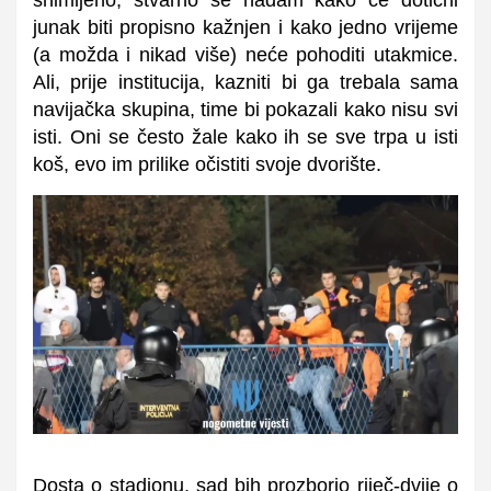
snimljeno, stvarno se nadam kako će dotični
junak biti propisno kažnjen i kako jedno vrijeme
(a možda i nikad više) neće pohoditi utakmice.
Ali, prije institucija, kazniti bi ga trebala sama
navijačka skupina, time bi pokazali kako nisu svi
isti. Oni se često žale kako ih se sve trpa u isti
koš, evo im prilike očistiti svoje dvorište.
Dosta o stadionu, sad bih prozborio riječ-dvije o