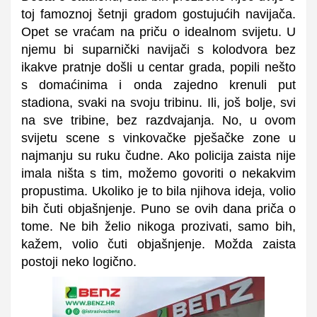
toj famoznoj šetnji gradom gostujućih navijača.
Opet se vraćam na priču o idealnom svijetu. U
njemu bi suparnički navijači s kolodvora bez
ikakve pratnje došli u centar grada, popili nešto
s domaćinima i onda zajedno krenuli put
stadiona, svaki na svoju tribinu. Ili, još bolje, svi
na sve tribine, bez razdvajanja. No, u ovom
svijetu scene s vinkovačke pješačke zone u
najmanju su ruku čudne. Ako policija zaista nije
imala ništa s tim, možemo govoriti o nekakvim
propustima. Ukoliko je to bila njihova ideja, volio
bih čuti objašnjenje. Puno se ovih dana priča o
tome. Ne bih želio nikoga prozivati, samo bih,
kažem, volio čuti objašnjenje. Možda zaista
postoji neko logično.