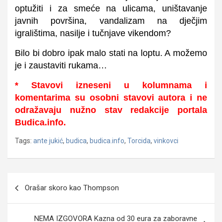
optužiti i za smeće na ulicama, uništavanje
javnih površina, vandalizam na dječjim
igralištima, nasilje i tučnjave vikendom?
Bilo bi dobro ipak malo stati na loptu. A možemo
je i zaustaviti rukama…
* Stavovi izneseni u kolumnama i
komentarima su osobni stavovi autora i ne
odražavaju nužno stav redakcije portala
Budica.info.
Tags:
ante jukić
,
budica
,
budica.info
,
Torcida
,
vinkovci
Navigacija
Orašar skoro kao Thompson
objava
NEMA IZGOVORA Kazna od 30 eura za zaboravne