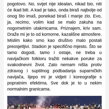
pogotovo. No, svijet nije idealan, nikad bio, niti
će ikad biti. A kad je tako, onda biraš najbolje od
onog što imaš, ponekad biraš i manje zlo. Evo,
ja, recimo, volim kad se malo zakuha na
nogometnim utakmicama. Priznajem, kriv sam.
Draže mi je to od komorne, kazališne atmosfere.
Mislim kako smo kao društvo malo postali
preosjetljivi. Stadion je specifično mjesto. Što se
tamo dogodi, tamo i ostaje, ne treba u
navijačkom folkloru tražiti nekakve poruke za
svakodnevni život. Zato nemam ništa protiv
zdravog i suptilnog podbadanja suparničkih
navijača, lijepo mi je vidjeti i koreografije s
popratnim efektima. Sve dok je to u nekim
normalnim granicama.