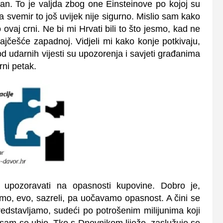
jan. To je valjda zbog one Einsteinove po kojoj su
 svemir to još uvijek nije sigurno. Mislio sam kako
 ovaj crni. Ne bi mi Hrvati bili to što jesmo, kad ne
, najčešće zapadnoj. Vidjeli mi kako konje potkivaju,
d udarnih vijesti su upozorenja i savjeti građanima
rni petak.
 upozoravati na opasnosti kupovine. Dobro je,
smo, evo, sazreli, pa uočavamo opasnost. A čini se
edstavljamo, sudeći po potrošenim milijunima koji
 sam se ubio. Tko s Dnevnikom liježe, zaslužuje se