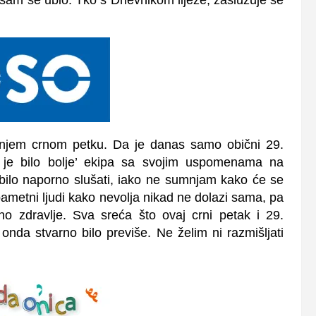
šnjem crnom petku. Da je danas samo obični 29.
d je bilo bolje’ ekipa sa svojim uspomenama na
 bilo naporno slušati, iako ne sumnjam kako će se
u pametni ljudi kako nevolja nikad ne dolazi sama, pa
o zdravlje. Sva sreća što ovaj crni petak i 29.
onda stvarno bilo previše. Ne želim ni razmišljati