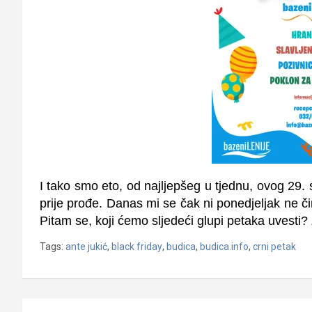
I tako smo eto, od najljepšeg u tjednu, ovog 29.
prije prođe. Danas mi se čak ni ponedjeljak ne čin
Pitam se, koji ćemo sljedeći glupi petaka uvesti? 
Tags:
ante jukić
,
black friday
,
budica
,
budica.info
,
crni petak
Navigacija