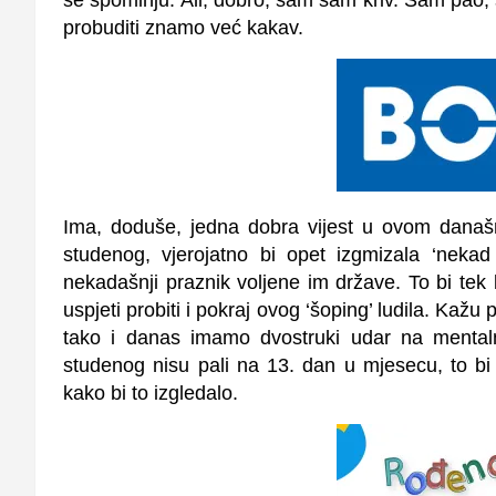
probuditi znamo već kakav.
Ima, doduše, jedna dobra vijest u ovom dana
studenog, vjerojatno bi opet izgmizala ‘neka
nekadašnji praznik voljene im države. To bi tek
uspjeti probiti i pokraj ovog ‘šoping’ ludila. Kaž
tako i danas imamo dvostruki udar na mentaln
studenog nisu pali na 13. dan u mjesecu, to bi 
kako bi to izgledalo.