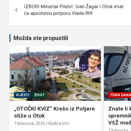
IZBORI Ministar Piletić: Ivan Žagar i Otok imat
objava
će apsolutnu potporu Vlade RH!
Možda ste propustili
VIJESTI
ŽIVOT
TEMA DAN
„OTOČKI KVIZ“ Krešo iz Potjere
Znate li 
stiže u Otok
spremnik
VSŽ međ
7 kolovoza, 2026
Budica Info
7 kolovoza,