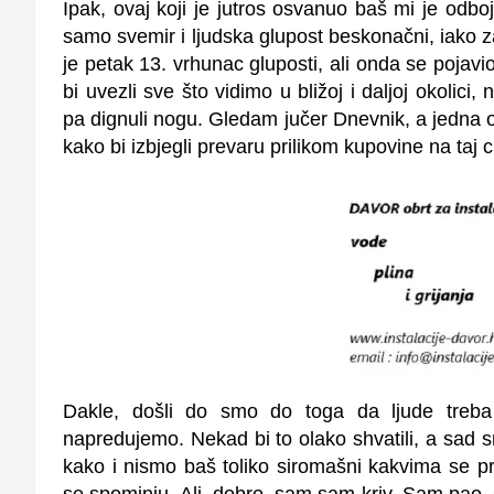
Ipak, ovaj koji je jutros osvanuo baš mi je odbo
samo svemir i ljudska glupost beskonačni, iako za
je petak 13. vrhunac gluposti, ali onda se pojavio
bi uvezli sve što vidimo u bližoj i daljoj okolici
pa dignuli nogu. Gledam jučer Dnevnik, a jedna o
kako bi izbjegli prevaru prilikom kupovine na taj c
Dakle, došli do smo do toga da ljude treba
napredujemo. Nekad bi to olako shvatili, a sad 
kako i nismo baš toliko siromašni kakvima se pr
se spominju. Ali, dobro, sam sam kriv. Sam pao,