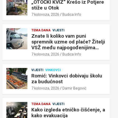
„OTOČKI KVIZ“ Krešo iz Potjere
stiže u Otok
7 kolovoza, 2026
Budica Info
TEMA DANA
VIJESTI
Znate li koliko vam puni
spremnik uzme od plaće? Žitelji
VSŽ među najpogođenijima…
7 kolovoza, 2026
Budica Info
VIJESTI
VINKOVCI
Romić: Vinkovci dobivaju školu
za budućnost
7 kolovoza, 2026
Damir Begović
TEMA DANA
VIJESTI
Kako izgleda etničko čišćenje, a
kako evakuacija