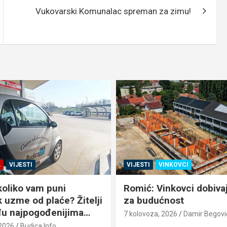
Vukovarski Komunalac spreman za zimu!
A
VIJESTI
VIJESTI
VINKOVCI
koliko vam puni
Romić: Vinkovci dobiva
 uzme od plaće? Žitelji
za budućnost
u najpogođenijima…
7 kolovoza, 2026
Damir Begovi
 2026
Budica Info