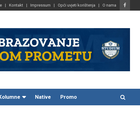
e
Kontakt
Impressum
Opći uvjeti korištenja
O nama
Kolumne
Native
Promo