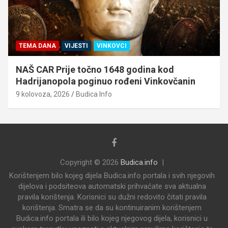
TEMA DANA
VIJESTI
VINKOVCI
NAŠ CAR Prije točno 1648 godina kod
Hadrijanopola poginuo rođeni Vinkovčanin
9 kolovoza, 2026
Budica Info
Copyright © 2026
Budica.info
Korištenjem bilo kojeg dijela Budica.info portala i svih njegovih
dijelova i podsiteova automatski prihvaćate sva aktualna
pravila korištenja. Korisnici su dužni redovito čitati pravila
korištenja. Smatra se da su kontinuiranim korištenjem
Budica.info portala ili bilo kojeg njegovog dijela, korisnici u