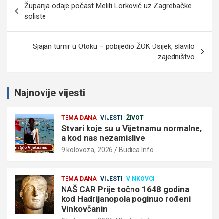
Županja odaje počast Meliti Lorković uz Zagrebačke
objava
soliste
Sjajan turnir u Otoku – pobijedio ŽOK Osijek, slavilo
zajedništvo
Najnovije vijesti
TEMA DANA
VIJESTI
ŽIVOT
Stvari koje su u Vijetnamu normalne,
a kod nas nezamislive
9 kolovoza, 2026
Budica Info
TEMA DANA
VIJESTI
VINKOVCI
NAŠ CAR Prije točno 1648 godina
kod Hadrijanopola poginuo rođeni
Vinkovčanin