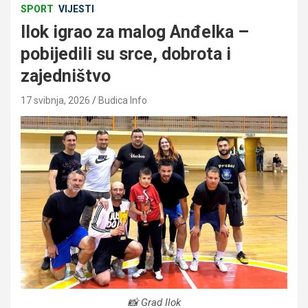
SPORT
VIJESTI
Ilok igrao za malog Anđelka –
pobijedili su srce, dobrota i
zajedništvo
17 svibnja, 2026
Budica Info
📸 Grad Ilok