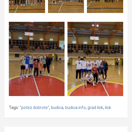
Tags:
"potez dobrote"
,
budica
,
budica.info
,
grad ilok
,
ilok
Navigacija