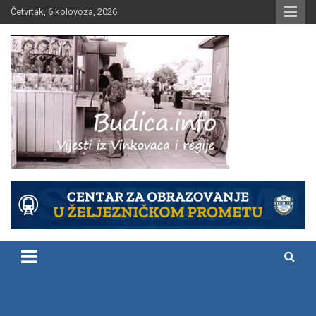
Skip
Četvrtak, 6 kolovoza, 2026
to
content
Vijesti iz Vinkovaca i regije
Budica.info