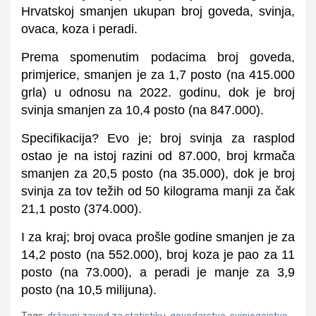
Hrvatskoj smanjen ukupan broj goveda, svinja,
ovaca, koza i peradi.
Prema spomenutim podacima broj goveda,
primjerice, smanjen je za 1,7 posto (na 415.000
grla) u odnosu na 2022. godinu, dok je broj
svinja smanjen za 10,4 posto (na 847.000).
Specifikacija? Evo je; broj svinja za rasplod
ostao je na istoj razini od 87.000, broj krmača
smanjen za 20,5 posto (na 35.000), dok je broj
svinja za tov težih od 50 kilograma manji za čak
21,1 posto (374.000).
I za kraj; broj ovaca prošle godine smanjen je za
14,2 posto (na 552.000), broj koza je pao za 11
posto (na 73.000), a peradi je manje za 3,9
posto (na 10,5 milijuna).
Tags:
državni zavod za statistiku
,
govedarstvo
,
svinjogojstvo