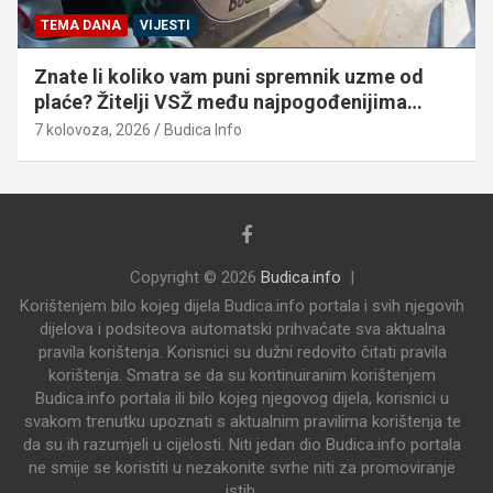
TEMA DANA
VIJESTI
Znate li koliko vam puni spremnik uzme od
plaće? Žitelji VSŽ među najpogođenijima…
7 kolovoza, 2026
Budica Info
Copyright © 2026
Budica.info
Korištenjem bilo kojeg dijela Budica.info portala i svih njegovih
dijelova i podsiteova automatski prihvaćate sva aktualna
pravila korištenja. Korisnici su dužni redovito čitati pravila
korištenja. Smatra se da su kontinuiranim korištenjem
Budica.info portala ili bilo kojeg njegovog dijela, korisnici u
svakom trenutku upoznati s aktualnim pravilima korištenja te
da su ih razumjeli u cijelosti. Niti jedan dio Budica.info portala
ne smije se koristiti u nezakonite svrhe niti za promoviranje
istih.