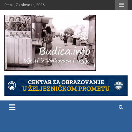
Skip
Petak, 7 kolovoza, 2026
to
content
Vijesti iz Vinkovaca i regije
Budica.info