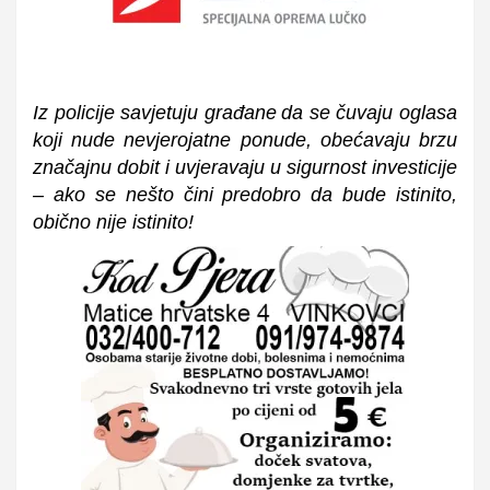
Iz policije s
avjetuj
u
građan
e
da
se čuvaju oglasa
koji nude nevjerojatne ponude, obećavaju brzu
značajnu dobit i uvjeravaju u sigurnost investicije
– ako se nešto čini predobro da bude istinito,
obično nije istinito!