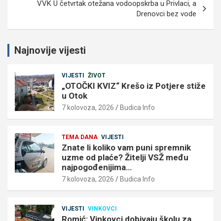
VVK U četvrtak otežana vodoopskrba u Privlaci, a
Drenovci bez vode
Najnovije vijesti
VIJESTI
ŽIVOT
„OTOČKI KVIZ“ Krešo iz Potjere stiže
u Otok
7 kolovoza, 2026
Budica Info
TEMA DANA
VIJESTI
Znate li koliko vam puni spremnik
uzme od plaće? Žitelji VSŽ među
najpogođenijima…
7 kolovoza, 2026
Budica Info
VIJESTI
VINKOVCI
Romić: Vinkovci dobivaju školu za