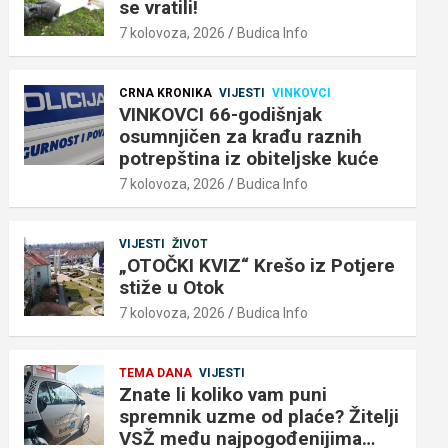
se vratili!
7 kolovoza, 2026
Budica Info
CRNA KRONIKA
VIJESTI
VINKOVCI
VINKOVCI 66-godišnjak
osumnjičen za krađu raznih
potrepština iz obiteljske kuće
7 kolovoza, 2026
Budica Info
VIJESTI
ŽIVOT
„OTOČKI KVIZ“ Krešo iz Potjere
stiže u Otok
7 kolovoza, 2026
Budica Info
TEMA DANA
VIJESTI
Znate li koliko vam puni
spremnik uzme od plaće? Žitelji
VSŽ među najpogođenijima…