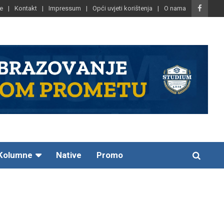
e
Kontakt
Impressum
Opći uvjeti korištenja
O nama
Kolumne
Native
Promo