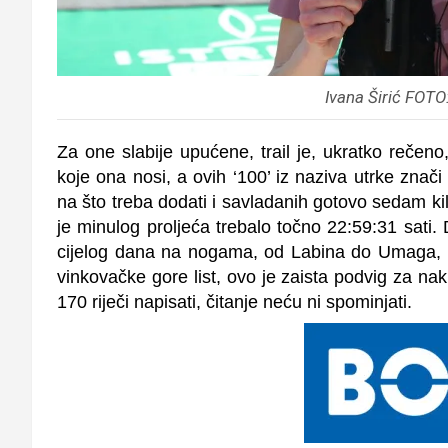
Ivana Širić FOTO
Za one slabije upućene, trail je, ukratko rečeno
koje ona nosi, a ovih ‘100’ iz naziva utrke znači
na što treba dodati i savladanih gotovo sedam ki
je minulog proljeća trebalo točno 22:59:31 sati. 
cijelog dana na nogama, od Labina do Umaga, pr
vinkovačke gore list, ovo je zaista podvig za nak
170 riječi napisati, čitanje neću ni spominjati.