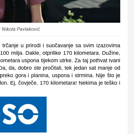
: Nikola Pavlaković
, trčanje u prirodi i suočavanje sa svim izazovima
 100 milja. Dakle, otprilike 170 kilometara. Dužine,
lometara uspona tijekom utrke. Za taj pothvat Ivani
Da, da, dobro ste pročitali, tek jedan sat manje od
eko gora i planina, uspona i strmina. Nije što je
lon. Ej, čovječe, 170 kilometara! Nekima je teško i