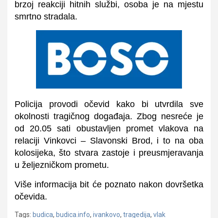
brzoj reakciji hitnih službi, osoba je na mjestu
smrtno stradala.
Policija provodi očevid kako bi utvrdila sve
okolnosti tragičnog događaja. Zbog nesreće je
od 20.05 sati
obustavljen promet vlakova
na
relaciji Vinkovci – Slavonski Brod, i to na oba
kolosijeka, što stvara zastoje i preusmjeravanja
u željezničkom prometu.
Više informacija bit će poznato nakon dovršetka
očevida.
Tags:
budica
,
budica.info
,
ivankovo
,
tragedija
,
vlak