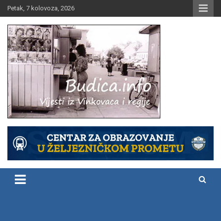
Skip
Petak, 7 kolovoza, 2026
to
content
Vijesti iz Vinkovaca i regije
Budica.info