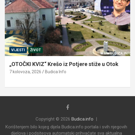
VIJESTI
ŽIVOT
„OTOČKI KVIZ“ Krešo iz Potjere stiže u Otok
7 kolovoza, 2026
Budica Info
Copyright © 2026
Budica.info
Korištenjem bilo kojeg dijela Budica.info portala i svih njegovih
dijelova i podsiteova automatski prihvaćate sva aktualna