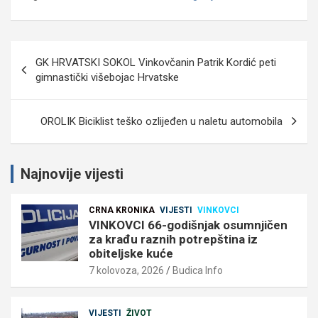
Navigacija
GK HRVATSKI SOKOL Vinkovčanin Patrik Kordić peti
objava
gimnastički višebojac Hrvatske
OROLIK Biciklist teško ozlijeđen u naletu automobila
Najnovije vijesti
CRNA KRONIKA
VIJESTI
VINKOVCI
VINKOVCI 66-godišnjak osumnjičen
za krađu raznih potrepština iz
obiteljske kuće
7 kolovoza, 2026
Budica Info
VIJESTI
ŽIVOT