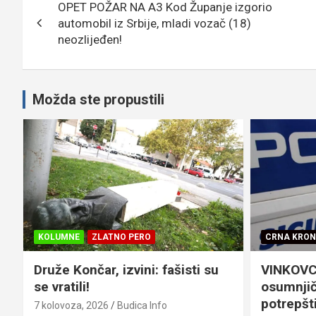
OPET POŽAR NA A3 Kod Županje izgorio
objava
automobil iz Srbije, mladi vozač (18)
neozlijeđen!
Možda ste propustili
KOLUMNE
ZLATNO PERO
CRNA KRON
Druže Končar, izvini: fašisti su
VINKOVCI
se vratili!
osumnjič
potrepšti
7 kolovoza, 2026
Budica Info