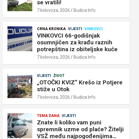
se vratili!
7 kolovoza, 2026
Budica Info
CRNA KRONIKA
VIJESTI
VINKOVCI
VINKOVCI 66-godišnjak
osumnjičen za krađu raznih
potrepština iz obiteljske kuće
7 kolovoza, 2026
Budica Info
VIJESTI
ŽIVOT
„OTOČKI KVIZ“ Krešo iz Potjere
stiže u Otok
7 kolovoza, 2026
Budica Info
TEMA DANA
VIJESTI
Znate li koliko vam puni
spremnik uzme od plaće? Žitelji
VSŽ među najpogođenijima…