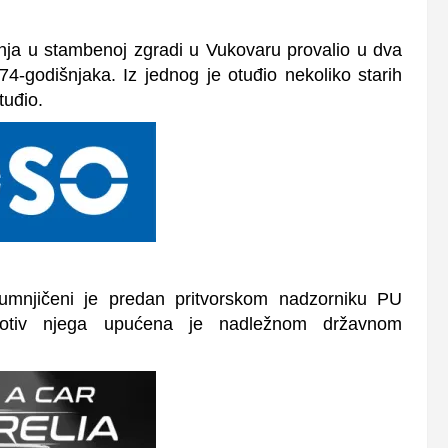
pnja u stambenoj zgradi u Vukovaru provalio u dva
74-godišnjaka. Iz jednog je otuđio nekoliko starih
tuđio.
sumnjičeni je predan pritvorskom nadzorniku PU
protiv njega upućena je nadležnom državnom