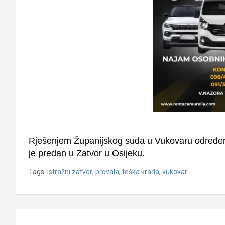
Rješenjem Županijskog suda u Vukovaru određen m
je predan u Zatvor u Osijeku.
Tags:
istražni zatvor
,
provala
,
teška krađa
,
vukovar
Navigacija