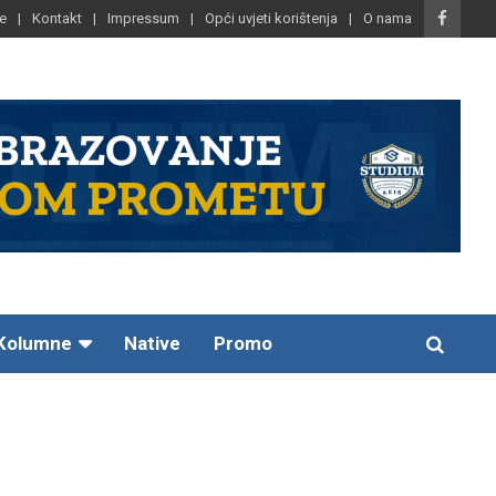
e
Kontakt
Impressum
Opći uvjeti korištenja
O nama
Kolumne
Native
Promo