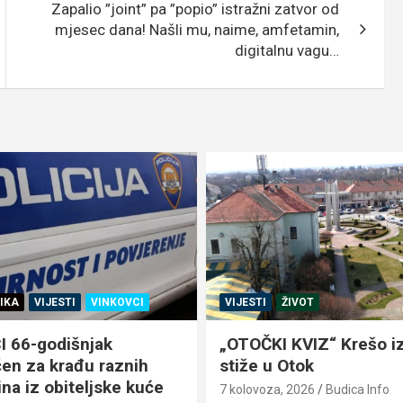
Zapalio ”joint” pa ”popio” istražni zatvor od
mjesec dana! Našli mu, naime, amfetamin,
digitalnu vagu…
IKA
VIJESTI
VINKOVCI
VIJESTI
ŽIVOT
 66-godišnjak
„OTOČKI KVIZ“ Krešo iz
en za krađu raznih
stiže u Otok
na iz obiteljske kuće
7 kolovoza, 2026
Budica Info