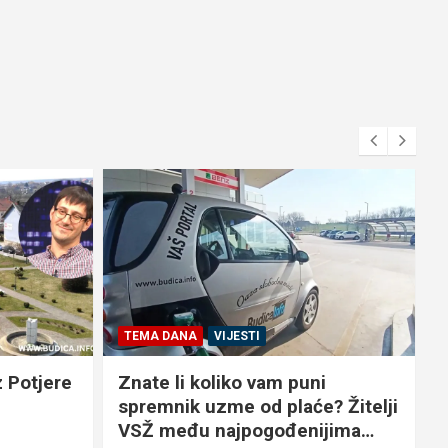
TEMA DANA
VIJESTI
 Potjere
Znate li koliko vam puni
spremnik uzme od plaće? Žitelji
VSŽ među najpogođenijima…
7