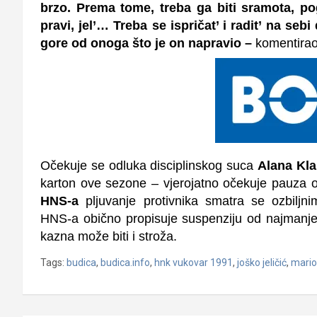
brzo. Prema tome, treba ga biti sramota, po
pravi, jel’… Treba se ispričat’ i radit’ na seb
gore od onoga što je on napravio –
komentirao
Očekuje se odluka disciplinskog suca
Alana Kl
karton ove sezone – vjerojatno očekuje pauza o
HNS-a
pljuvanje protivnika smatra se ozbiljni
HNS-a obično propisuje su
spenziju od najmanje 
kazna može biti i stroža.
Tags:
budica
,
budica.info
,
hnk vukovar 1991
,
joško jeličić
,
mario