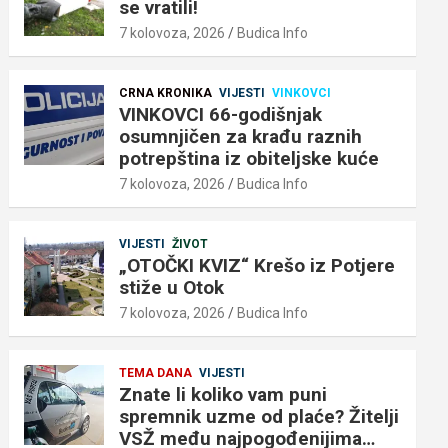
se vratili!
7 kolovoza, 2026
Budica Info
CRNA KRONIKA
VIJESTI
VINKOVCI
VINKOVCI 66-godišnjak
osumnjičen za krađu raznih
potrepština iz obiteljske kuće
7 kolovoza, 2026
Budica Info
VIJESTI
ŽIVOT
„OTOČKI KVIZ“ Krešo iz Potjere
stiže u Otok
7 kolovoza, 2026
Budica Info
TEMA DANA
VIJESTI
Znate li koliko vam puni
spremnik uzme od plaće? Žitelji
VSŽ među najpogođenijima…