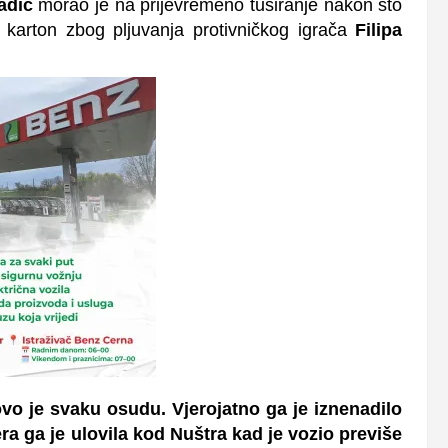
adić
morao je na prijevremeno tuširanje nakon što
karton zbog pljuvanja protivničkog igrača
Filipa
ovo je svaku osudu. Vjerojatno ga je iznenadilo
ra ga je ulovila kod Nuštra kad je vozio previše