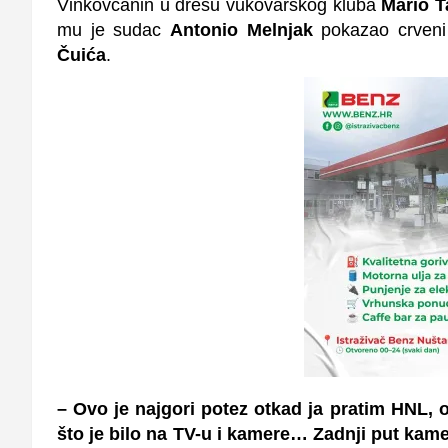
Vinkovčanin u dresu vukovarskog kluba
Mario T
mu je sudac
Antonio Melnjak
pokazao crveni 
Čuića
.
– Ovo je najgori potez otkad ja pratim HNL, 
što je bilo na TV-u i kamere… Zadnji put kame