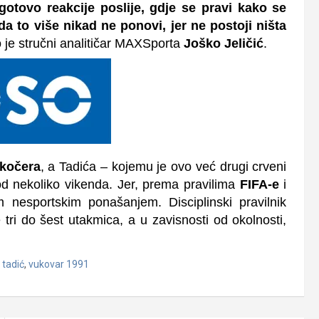
gotovo reakcije poslije, gdje se pravi kako se
i da to više nikad ne ponovi, jer ne postoji ništa
 je stručni analitičar MAXSporta
Joško Jeličić
.
akočera
, a Tadića – kojemu je ovo već drugi crveni
d nekoliko vikenda. Jer, p
rema pravilima
FIFA-e
i
m nesportskim ponašanjem. Disciplinski pravilnik
tri do šest utakmica, a u zavisnosti od okolnosti,
 tadić
,
vukovar 1991