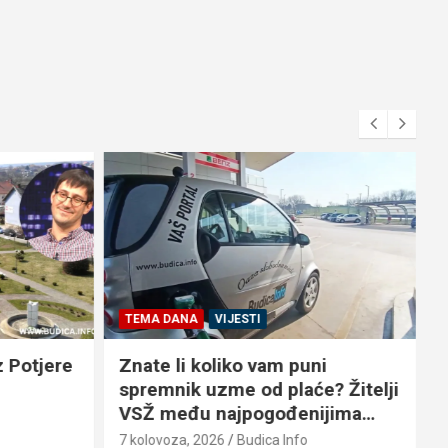
TEMA DANA
VIJESTI
 Potjere
Znate li koliko vam puni
spremnik uzme od plaće? Žitelji
VSŽ među najpogođenijima…
7
7 kolovoza, 2026
Budica Info