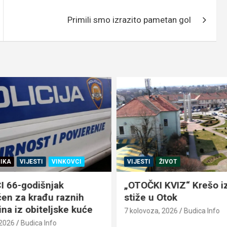
Primili smo izrazito pametan gol
IKA
VIJESTI
VINKOVCI
VIJESTI
ŽIVOT
 66-godišnjak
„OTOČKI KVIZ“ Krešo iz
en za krađu raznih
stiže u Otok
na iz obiteljske kuće
7 kolovoza, 2026
Budica Info
 2026
Budica Info