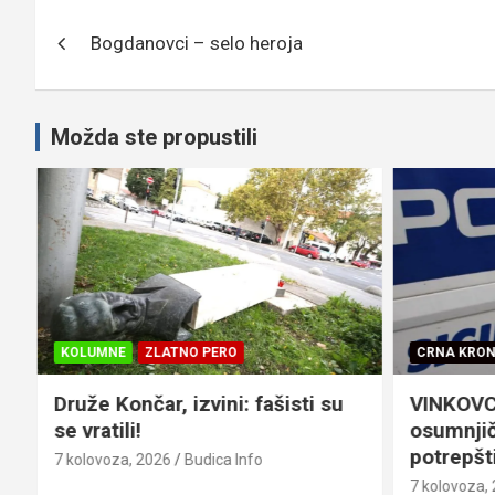
Navigacija
Bogdanovci – selo heroja
objava
Možda ste propustili
KOLUMNE
ZLATNO PERO
CRNA KRON
Druže Končar, izvini: fašisti su
VINKOVCI
se vratili!
osumnjič
potrepšti
7 kolovoza, 2026
Budica Info
7 kolovoza,