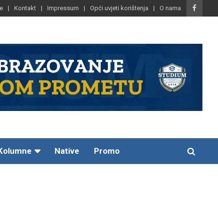
e
Kontakt
Impressum
Opći uvjeti korištenja
O nama
Kolumne
Native
Promo