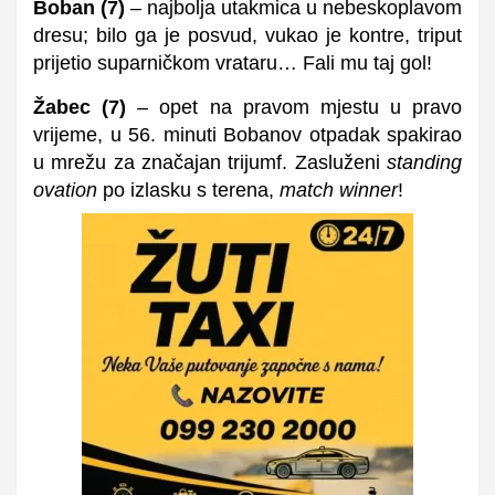
Boban
(
7
)
– najbolja utakmica u nebeskoplavom
dresu; bilo ga je posvud, vukao je kontre, triput
prijetio suparničkom vrataru… Fali mu taj gol!
Žabec
(
7
)
– opet na pravom mjestu u pravo
vrijeme, u 56. minuti Bobanov otpadak spakirao
u mrežu za značajan trijumf. Zasluženi
standing
ovation
po izlasku s terena,
match winner
!