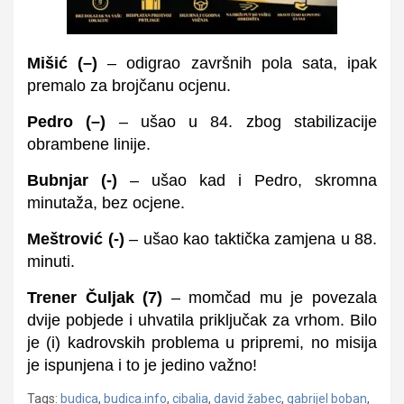
Mišić
(
–
)
– odigrao završnih pola sata, ipak
premalo za brojčanu ocjenu.
Pedro
(
–
)
– ušao u 84. zbog stabilizacije
obrambene linije.
Bubnjar
(-)
– ušao kad i Pedro, skromna
minutaža, bez ocjene.
Meštrović
(-)
– ušao kao taktička zamjena u 88.
minuti.
Trener
Čuljak
(
7
)
– momčad mu je povezala
dvije pobjede i uhvatila priključak za vrhom. Bilo
je (i) kadrovskih problema u pripremi, no misija
je ispunjena i to je jedino važno!
Tags:
budica
,
budica.info
,
cibalia
,
david žabec
,
gabrijel boban
,