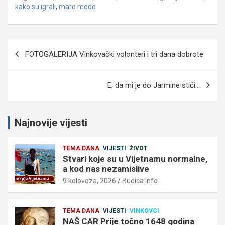
kako su igrali
,
maro medo
Navigacija
FOTOGALERIJA Vinkovački volonteri i tri dana dobrote
objava
E, da mi je do Jarmine stići…
Najnovije vijesti
TEMA DANA
VIJESTI
ŽIVOT
Stvari koje su u Vijetnamu normalne,
a kod nas nezamislive
9 kolovoza, 2026
Budica Info
TEMA DANA
VIJESTI
VINKOVCI
NAŠ CAR Prije točno 1648 godina