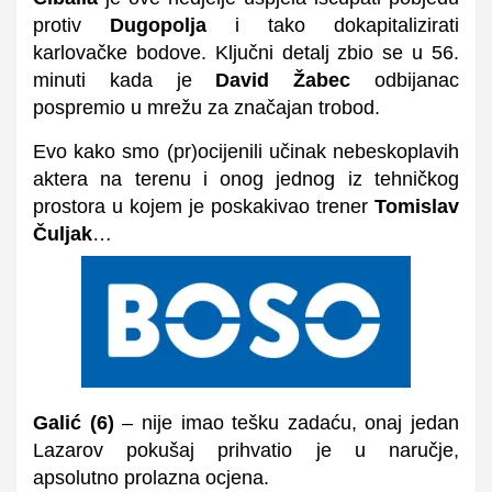
protiv
Dugopolja
i tako dokapitalizirati
karlovačke bodove. Ključni detalj zbio se u 56.
minuti kada je
David Žabec
odbijanac
pospremio u mrežu za značajan trobod.
Evo kako smo (pr)ocijenili učinak nebeskoplavih
aktera na terenu i onog jednog iz tehničkog
prostora u kojem je poskakivao trener
Tomislav
Čuljak
…
Galić
(
6
)
– nije imao tešku zadaću, onaj jedan
Lazarov pokušaj prihvatio je u naručje,
apsolutno prolazna ocjena.