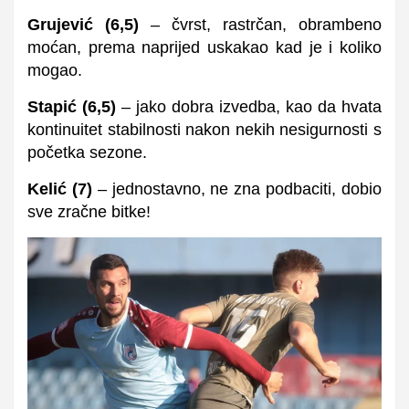
Grujević
(
6,5
)
–
čvrst, rastrčan, obrambeno
moćan, prema naprijed uskakao kad je i koliko
mogao.
Stapić
(
6,5
)
– jako dobra izvedba, kao da hvata
kontinuitet stabilnosti nakon nekih nesigurnosti s
početka sezone.
Kelić
(
7
)
– jednostavno, ne zna podbaciti, dobio
sve zračne bitke!