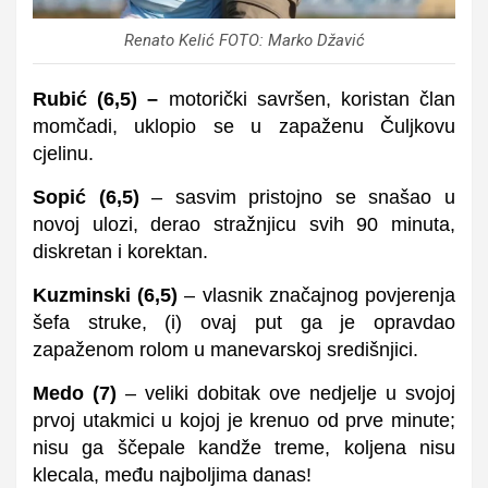
Renato Kelić FOTO: Marko Džavić
Rubić
(
6,5
)
–
motorički savršen, koristan član
momčadi, uklopio se u zapaženu Čuljkovu
cjelinu.
Sopić
(
6,5
)
– sasvim pristojno se snašao u
novoj ulozi, derao stražnjicu svih 90 minuta,
diskretan i korektan.
Kuzminski
(
6,5
)
– vlasnik značajnog povjerenja
šefa struke,
(i) ovaj put ga je opravdao
zapaženom rolom u manevarskoj središnjici.
Medo
(
7
)
– veliki dobitak ove nedjelje u svojoj
prvoj utakmici u kojoj je krenuo od prve minute;
nisu ga ščepale kandže treme, koljena nisu
klecala, među najboljima danas!