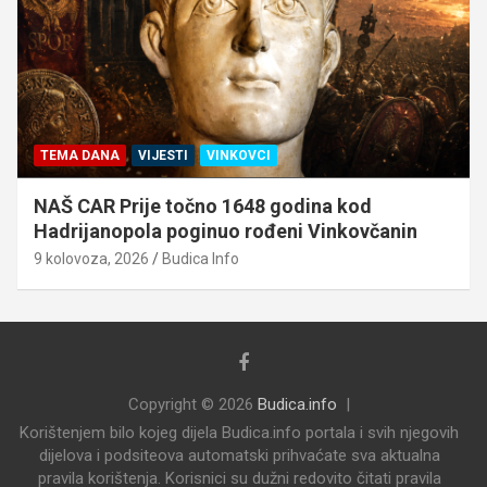
TEMA DANA
VIJESTI
VINKOVCI
NAŠ CAR Prije točno 1648 godina kod
Hadrijanopola poginuo rođeni Vinkovčanin
9 kolovoza, 2026
Budica Info
Copyright © 2026
Budica.info
Korištenjem bilo kojeg dijela Budica.info portala i svih njegovih
dijelova i podsiteova automatski prihvaćate sva aktualna
pravila korištenja. Korisnici su dužni redovito čitati pravila