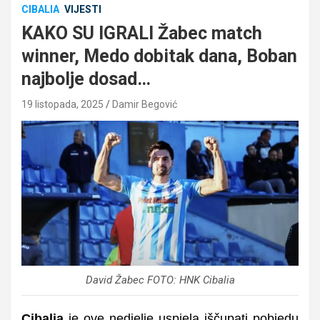
CIBALIA
VIJESTI
KAKO SU IGRALI Žabec match
winner, Medo dobitak dana, Boban
najbolje dosad…
19 listopada, 2025
Damir Begović
David Žabec FOTO: HNK Cibalia
Cibalia
je ove nedjelje uspjela iščupati pobjedu