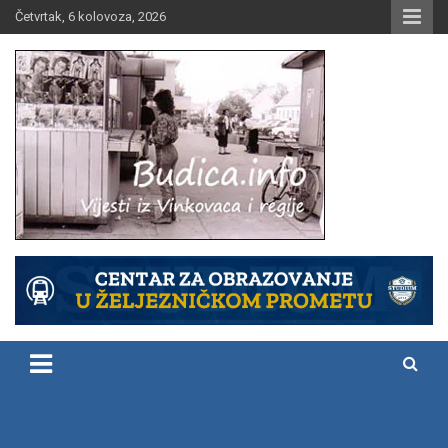
Skip
Četvrtak, 6 kolovoza, 2026
to
content
Vijesti iz Vinkovaca i regije
Budica.info