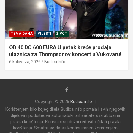
TEMA DANA
VIJESTI
ŽIVOT
OD 40 DO 600 EURA U petak kreće prodaja
ulaznica za Thompsonov koncert u Vukovaru!
6 kolovoza, 2026
Budica Info
Copyright © 2026
Budica.info
Korištenjem bilo kojeg dijela Budica.info portala i svih njegovih
dijelova i podsiteova automatski prihvaćate sva aktualna
pravila korištenja. Korisnici su dužni redovito čitati pravila
korištenja. Smatra se da su kontinuiranim korištenjem