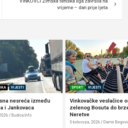
VINKOVCI Zimska teniska liga završila na
vrijeme – dan prije ljeta
IKA
VIJESTI
SPORT
VIJESTI
sna nesreća između
Vinkovačke veslačice o
a i Jankovaca
zelenog Bosuta do brz
Neretve
 2026
Budica Info
5 kolovoza, 2026
Damir Begovi