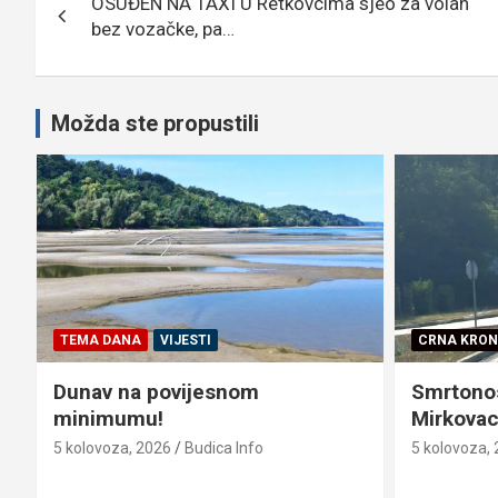
OSUĐEN NA TAXI U Retkovcima sjeo za volan
objava
bez vozačke, pa…
Možda ste propustili
TEMA DANA
VIJESTI
CRNA KRON
Dunav na povijesnom
Smrtono
minimumu!
Mirkovac
5 kolovoza, 2026
Budica Info
5 kolovoza,