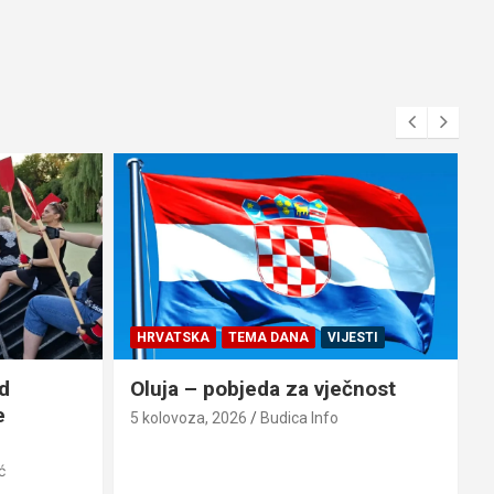
HRVATSKA
TEMA DANA
VIJESTI
d
Oluja – pobjeda za vječnost
e
5 kolovoza, 2026
Budica Info
ć
4