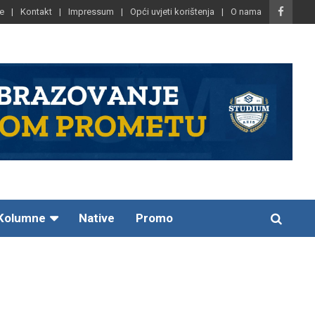
e
Kontakt
Impressum
Opći uvjeti korištenja
O nama
Kolumne
Native
Promo