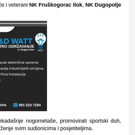
će i veterani
NK Fruškogorac Ilok
,
NK Dugopolje
i nekadašnje nogometaše, promovirati sportski duh,
uženje svim sudionicima i posjetiteljima.