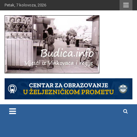
Skip
Petak, 7 kolovoza, 2026
to
content
Vijesti iz Vinkovaca i regije
Budica.info