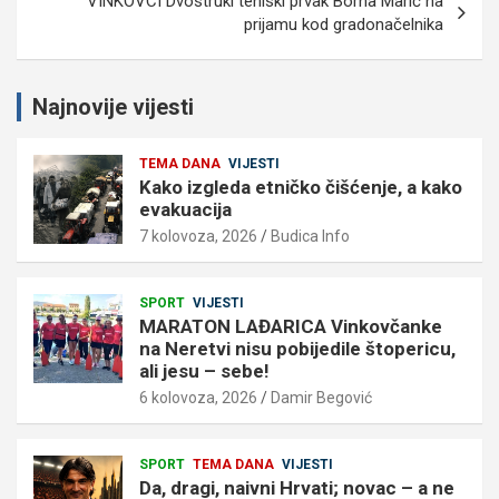
VINKOVCI Dvostruki teniski prvak Borna Marić na
prijamu kod gradonačelnika
Najnovije vijesti
TEMA DANA
VIJESTI
Kako izgleda etničko čišćenje, a kako
evakuacija
7 kolovoza, 2026
Budica Info
SPORT
VIJESTI
MARATON LAĐARICA Vinkovčanke
na Neretvi nisu pobijedile štopericu,
ali jesu – sebe!
6 kolovoza, 2026
Damir Begović
SPORT
TEMA DANA
VIJESTI
Da, dragi, naivni Hrvati; novac – a ne