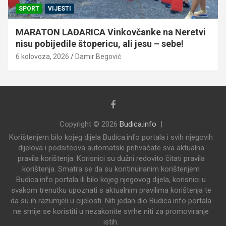
SPORT
VIJESTI
MARATON LAĐARICA Vinkovčanke na Neretvi
nisu pobijedile štopericu, ali jesu – sebe!
6 kolovoza, 2026
Damir Begović
Copyright © 2026
Budica.info
Korištenjem bilo kojeg dijela Budica.info portala i svih njegovih
dijelova i podsiteova automatski prihvaćate sva aktualna
pravila korištenja. Korisnici su dužni redovito čitati pravila
korištenja. Smatra se da su kontinuiranim korištenjem
Budica.info portala ili bilo kojeg njegovog dijela, korisnici u
svakom trenutku upoznati s aktualnim pravilima korištenja te
da su ih razumjeli u cijelosti. Niti jedan dio Budica.info portala
ne smije se koristiti u nezakonite svrhe niti za promoviranje
istih.