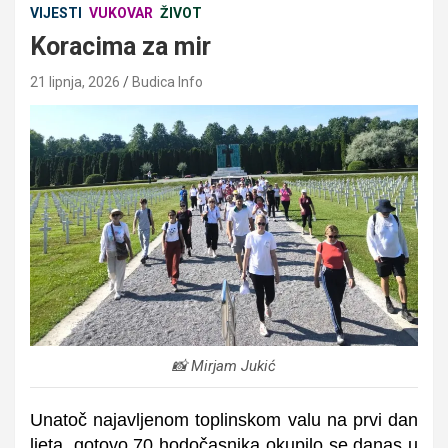
VIJESTI
VUKOVAR
ŽIVOT
Koracima za mir
21 lipnja, 2026
Budica Info
📸 Mirjam Jukić
Unatoč najavljenom toplinskom valu na prvi dan
ljeta, gotovo 70 hodočasnika okupilo se danas u