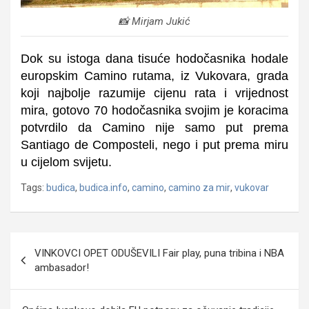
📸 Mirjam Jukić
Dok su istoga dana tisuće hodočasnika hodale
europskim Camino rutama, iz Vukovara, grada
koji najbolje razumije cijenu rata i vrijednost
mira, gotovo 70 hodočasnika svojim je koracima
potvrdilo da Camino nije samo put prema
Santiago de Composteli, nego i put prema miru
u cijelom svijetu.
Tags:
budica
,
budica.info
,
camino
,
camino za mir
,
vukovar
Navigacija
VINKOVCI OPET ODUŠEVILI Fair play, puna tribina i NBA
objava
ambasador!