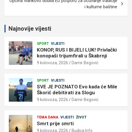
Općina Ivankovo dobila EU potporu za očuvanje tradicije
i kulturne baštine
Najnovije vijesti
SPORT
VIJESTI
KONOP, RUS I BIJELI LUK! Privlački
konopaši trijumfirali u Škabrnji
9 kolovoza, 2026
Damir Begović
SPORT
VIJESTI
SVE JE POZNATO Evo kada će Mile
Škorić debitirati za Slogu
9 kolovoza, 2026
Damir Begović
TEMA DANA
VIJESTI
ŽIVOT
Smrt prije smrti
9 kolovoza, 2026
Budica Info