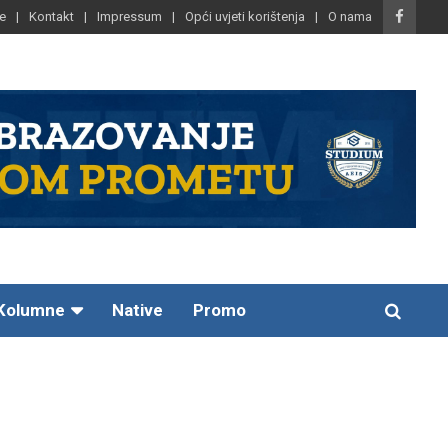
e
Kontakt
Impressum
Opći uvjeti korištenja
O nama
Kolumne
Native
Promo