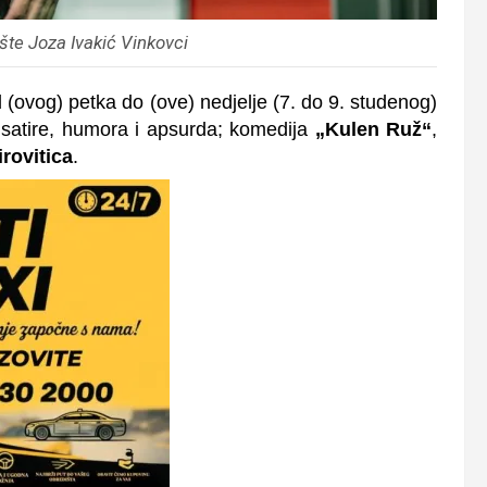
šte Joza Ivakić Vinkovci
 (ovog) petka do (ove) nedjelje (7. do 9. studenog)
a satire, humora i apsurda; komedija
„Kulen Ruž“
,
irovitica
.