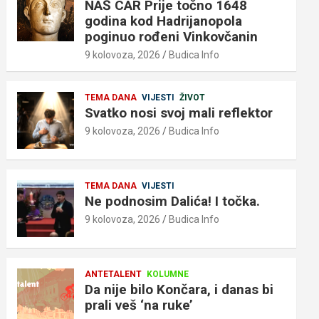
NAŠ CAR Prije točno 1648
godina kod Hadrijanopola
poginuo rođeni Vinkovčanin
9 kolovoza, 2026
Budica Info
TEMA DANA
VIJESTI
ŽIVOT
Svatko nosi svoj mali reflektor
9 kolovoza, 2026
Budica Info
TEMA DANA
VIJESTI
Ne podnosim Dalića! I točka.
9 kolovoza, 2026
Budica Info
ANTETALENT
KOLUMNE
Da nije bilo Končara, i danas bi
prali veš ‘na ruke’