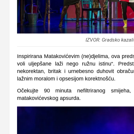
IZVOR: Gradsko kazali
Inspirirana Matakovićevim (ne)djelima, ova preds
voli uljepšane laži nego ružnu istinu“. Predst
nekorektan, britak i urnebesno duhovit obrač
lažnim moralom i opsesijom korektnošću.
Očekujte 90 minuta nefiltriranog smijeha,
matakovićevskog apsurda.