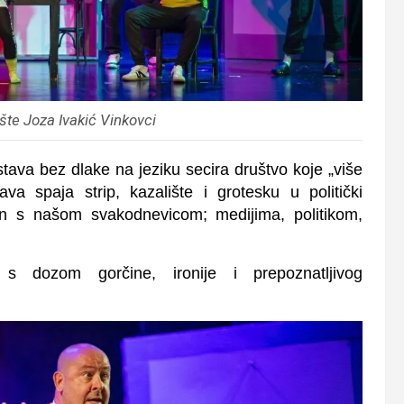
šte Joza Ivakić Vinkovci
tava bez dlake na jeziku secira društvo koje „više
ava spaja strip, kazalište i grotesku u politički
un s našom svakodnevicom; medijima, politikom,
 s dozom gorčine, ironije i prepoznatljivog