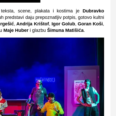
 teksta, scene, plakata i kostima je
Dubravko
duh predstavi daju prepoznatljiv potpis, gotovo kultni
rgešić
,
Andrija Krištof
,
Igor Golub
,
Goran Koši
,
ju
Maje Huber
i glazbu
Šimuna Matišića
.