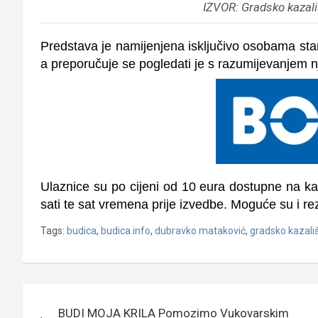
IZVOR: Gradsko kazali
Predstava je namijenjena isključivo osobama star
a preporučuje se pogledati je s razumijevanjem nj
Ulaznice su po cijeni od 10 eura dostupne na k
sati te sat vremena prije izvedbe. Moguće su i re
Tags:
budica
,
budica.info
,
dubravko mataković
,
gradsko kazališ
Navigacija
BUDI MOJA KRILA Pomozimo Vukovarskim