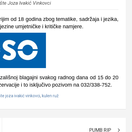
šte Joza Ivakić Vinkovci
ijim od 18 godina zbog tematike, sadržaja i jezika,
ezine umjetničke i kritičke namjere.
azališnoj blagajni svakog radnog dana od 15 do 20
zervacije i to isključivo pozivom na 032/338-752.
te joza ivakić vinkovci
,
kulen ruž
PUMB RIP