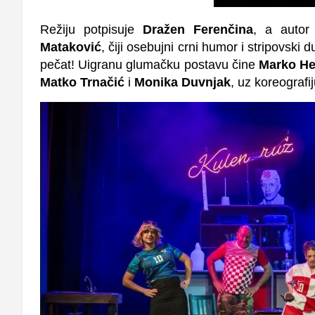
Režiju potpisuje
Dražen Ferenčina
, a autor
Mataković
, čiji osebujni crni humor i stripovski 
pečat! Uigranu glumačku postavu čine
Marko He
Matko Trnačić
i
Monika Duvnjak
, uz koreografi