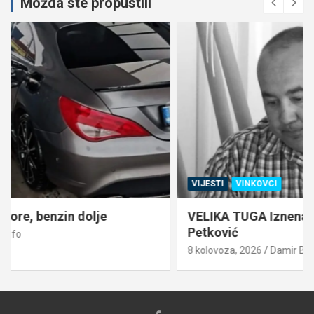
Možda ste propustili
VIJESTI
VINKOVCI
VELIKA TUGA Iznenada preminuo Danijel
Petković
8 kolovoza, 2026
Damir Begović