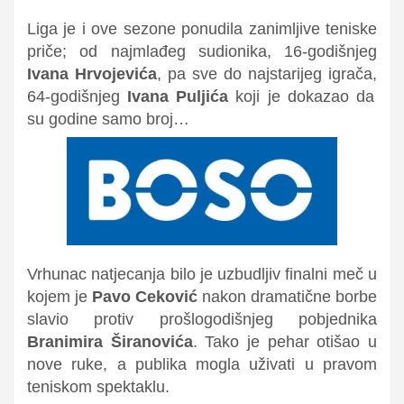
Liga je i ove sezone ponudila zanimljive teniske
priče; od
najmlađeg sudionika, 16-godišnjeg
Ivana Hrvojevića
, pa sve do
najstarijeg igrača,
64-godišnjeg
Ivana Puljića
koji je dokazao da
su godine samo broj…
Vrhunac natjecanja bilo je
uzbudljiv finalni meč
u
kojem je
Pavo Ceković
nakon dramatične borbe
slavio protiv prošlogodišnjeg pobjednika
Branimira Širanovića
. Tako je pehar otišao u
nove ruke, a publika mogla uživati u pravom
teniskom spektaklu.