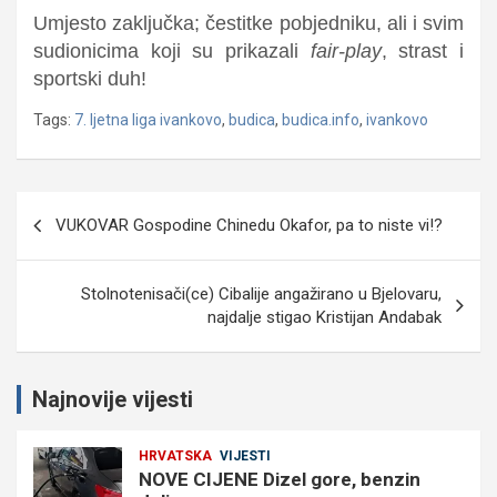
Umjesto zaključka; čestitke pobjedniku, ali i svim
sudionicima koji su prikazali
fair-play
, strast i
sportski duh!
Tags:
7. ljetna liga ivankovo
,
budica
,
budica.info
,
ivankovo
Navigacija
VUKOVAR Gospodine Chinedu Okafor, pa to niste vi!?
objava
Stolnotenisači(ce) Cibalije angažirano u Bjelovaru,
najdalje stigao Kristijan Andabak
Najnovije vijesti
HRVATSKA
VIJESTI
NOVE CIJENE Dizel gore, benzin