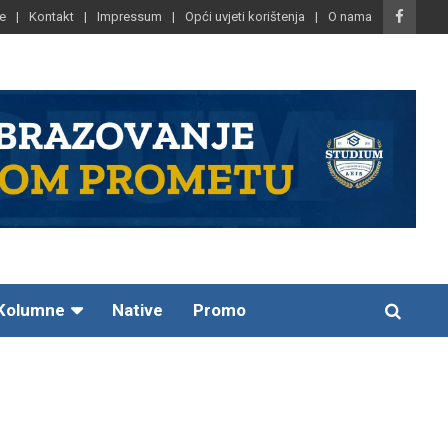
e
Kontakt
Impressum
Opći uvjeti korištenja
O nama
Kolumne
Native
Promo