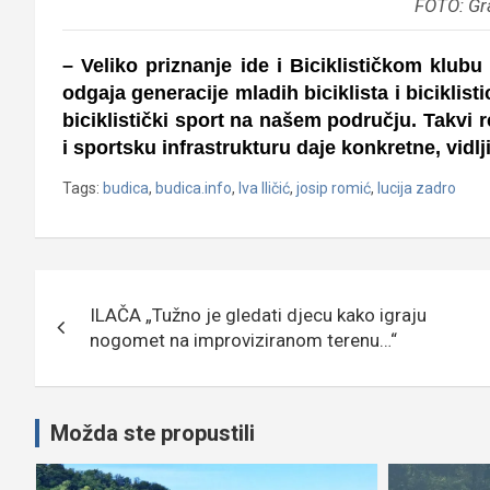
FOTO: Gr
– Veliko priznanje ide i Biciklističkom klubu
odgaja generacije mladih biciklista i biciklist
biciklistički sport na našem području. Takvi 
i sportsku infrastrukturu daje konkretne, vidlji
Tags:
budica
,
budica.info
,
Iva Iličić
,
josip romić
,
lucija zadro
Navigacija
ILAČA „Tužno je gledati djecu kako igraju
objava
nogomet na improviziranom terenu…“
Možda ste propustili