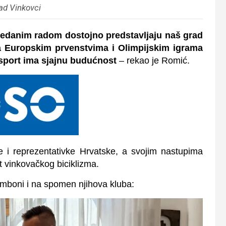
ad Vinkovci
predanim radom dostojno predstavljaju naš grad
 na Europskim prvenstvima i Olimpijskim igrama
sport ima sjajnu budućnost
– rekao je Romić.
e i reprezentativke Hrvatske, a svojim nastupima
t vinkovačkog biciklizma.
bomboni i na spomen njihova kluba: