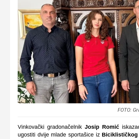
FOTO: Gr
Vinkovački gradonačelnik
Josip Romić
iskazao
ugostiti dvije mlade sportašice iz
Biciklističko