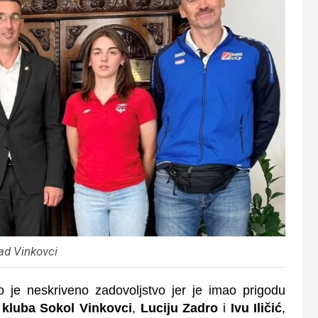
ad Vinkovci
 je neskriveno zadovoljstvo jer je imao prigodu
g kluba Sokol Vinkovci
,
Luciju Zadro
i
Ivu Iličić
,