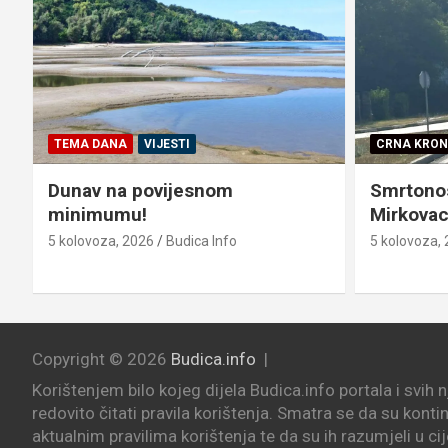
TEMA DANA
VIJESTI
CRNA KRON
Dunav na povijesnom
Smrtono
minimumu!
Mirkovac
5 kolovoza, 2026
Budica Info
5 kolovoza,
Copyright © 2026
Budica.info
Korištenjem bilo kojeg dijela Budica.info portala i svih 
redovito čitati pravila korištenja. Smatra se da su konti
aktualnim pravilima korištenja te da su ih razumjeli u cij