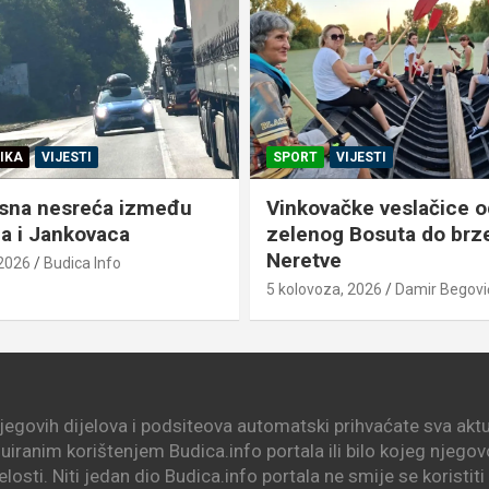
IKA
VIJESTI
SPORT
VIJESTI
sna nesreća između
Vinkovačke veslačice o
a i Jankovaca
zelenog Bosuta do brz
Neretve
 2026
Budica Info
5 kolovoza, 2026
Damir Begovi
njegovih dijelova i podsiteova automatski prihvaćate sva aktua
nuiranim korištenjem Budica.info portala ili bilo kojeg njego
elosti. Niti jedan dio Budica.info portala ne smije se koristit