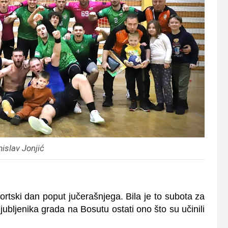
islav Jonjić
tski dan poput jučerašnjega. Bila je to subota za
ubljenika grada na Bosutu ostati ono što su učinili
…