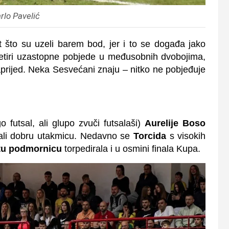
rlo Pavelić
st što su uzeli barem bod, jer i to se događa jako
 četiri uzastopne pobjede u međusobnih dvobojima,
prijed. Neka Sesvećani znaju – nitko ne pobjeđuje
futsal, ali glupo zvuči futsalaši)
Aurelije Boso
grali dobru utakmicu. Nedavno se
Torcida
s visokih
tu podmornicu
torpedirala i u osmini finala Kupa.