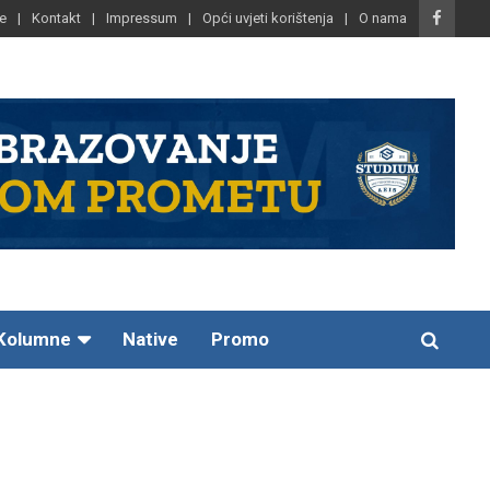
e
Kontakt
Impressum
Opći uvjeti korištenja
O nama
Kolumne
Native
Promo