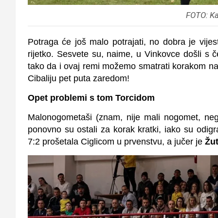
FOTO: Ka
Potraga će još malo potrajati, no dobra je vije
rijetko. Sesvete su, naime, u Vinkovce došli s
tako da i ovaj remi možemo smatrati korakom na
Cibaliju pet puta zaredom!
Opet problemi s tom Torcidom
Malonogometaši (znam, nije mali nogomet, nego 
ponovno su ostali za korak kratki, iako su odi
7:2 prošetala Ciglicom u prvenstvu, a jučer je
Žu