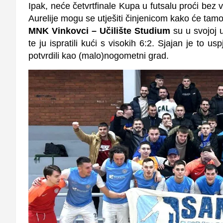
Ipak, neće četvrtfinale Kupa u futsalu proći bez 
Aurelije mogu se utješiti činjenicom kako će tamo i
MNK Vinkovci – Učilište Studium
su u svojoj 
te ju ispratili kući s visokih 6:2. Sjajan je to u
potvrdili kao (malo)nogometni grad.