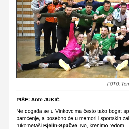
FOTO: Tom
PIŠE: Ante JUKIĆ
Ne događa se u Vinkovcima često tako bogat spor
pamćenje, a posebno će u memoriji sportskih zalj
rukometaši
Bjelin-Spačve
. No, krenimo redom