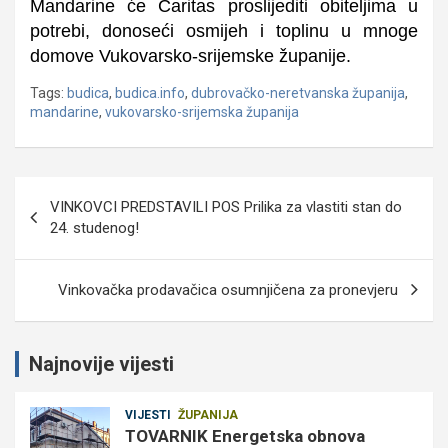
Mandarine će
Caritas proslijediti obiteljima u
potrebi
, donoseći osmijeh i toplinu u mnoge
domove Vukovarsko-srijemske županije.
Tags:
budica
,
budica.info
,
dubrovačko-neretvanska županija
,
mandarine
,
vukovarsko-srijemska županija
Navigacija
VINKOVCI PREDSTAVILI POS Prilika za vlastiti stan do
objava
24. studenog!
Vinkovačka prodavačica osumnjičena za pronevjeru
Najnovije vijesti
VIJESTI
ŽUPANIJA
TOVARNIK Energetska obnova