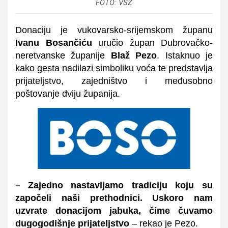
FOTO: VSŽ
Donaciju je vukovarsko-srijemskom županu
Ivanu Bosančiću
uručio župan Dubrovačko-
neretvanske županije
Blaž Pezo
. Istaknuo je
kako gesta nadilazi simboliku voća te predstavlja
prijateljstvo, zajedništvo i međusobno
poštovanje
dviju županija.
Zajedno nastavljamo tradiciju koju su
–
započeli naši prethodnici. Uskoro nam
uzvrate donacijom jabuka, čime čuvamo
dugogodišnje prijateljstvo
– rekao je Pezo.