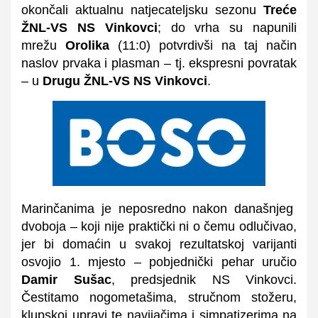
okončali aktualnu natjecateljsku sezonu
Treće
ŽNL-VS NS Vinkovci
; do vrha su napunili
mrežu
Orolika
(11:0) potvrdivši na taj način
naslov prvaka i plasman – tj. ekspresni povratak
– u
Drugu ŽNL-VS NS Vinkovci
.
Marinčanima je neposredno nakon današnjeg
dvoboja – koji nije praktički ni o čemu odlučivao,
jer bi domaćin u svakoj rezultatskoj varijanti
osvojio 1. mjesto – pobjednički pehar uručio
Damir Sušac
, predsjednik NS Vinkovci.
Čestitamo nogometašima, stručnom stožeru,
klupskoj upravi te navijačima i simpatizerima na