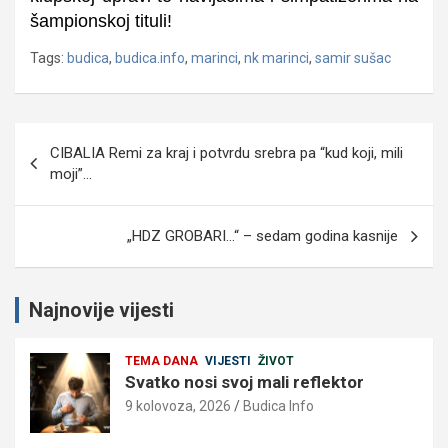
šampionskoj tituli!
Tags:
budica
,
budica.info
,
marinci
,
nk marinci
,
samir sušac
Navigacija
CIBALIA Remi za kraj i potvrdu srebra pa “kud koji, mili
objava
moji”…
„HDZ GROBARI…“ – sedam godina kasnije
Najnovije vijesti
TEMA DANA
VIJESTI
ŽIVOT
Svatko nosi svoj mali reflektor
9 kolovoza, 2026
Budica Info