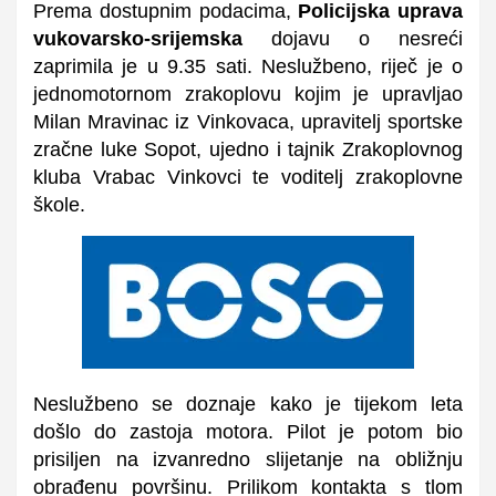
Prema dostupnim podacima,
Policijska uprava
vukovarsko-srijemska
dojavu o nesreći
zaprimila je u 9.35 sati. Neslužbeno, r
iječ je o
jednomotornom zrakoplovu kojim je upravljao
Milan Mravinac iz Vinkovaca, upravitelj sportske
zračne luke Sopot, ujedno i tajnik Zrakoplovnog
kluba Vrabac Vinkovci te voditelj zrakoplovne
škole.
Neslužbeno se doznaje kako je tijekom leta
došlo do zastoja motora. Pilot je potom bio
prisiljen na izvanredno slijetanje na obližnju
obrađenu površinu. Prilikom kontakta s tlom