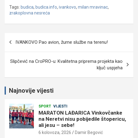
Tags:
budica
,
budica.info
,
ivankovo
,
milan mravinac
,
zrakoplovna nesreća
Navigacija
IVANKOVO Pao avion, žurne službe na terenu!
objava
Slipčević na CroPRO-u: Kvalitetna priprema projekta kao
ključ uspjeha
Najnovije vijesti
SPORT
VIJESTI
MARATON LAĐARICA Vinkovčanke
na Neretvi nisu pobijedile štopericu,
ali jesu – sebe!
6 kolovoza, 2026
Damir Begović