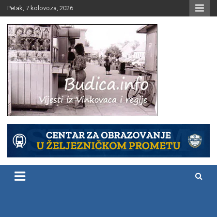
Skip
Petak, 7 kolovoza, 2026
to
content
Vijesti iz Vinkovaca i regije
Budica.info