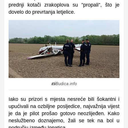
prednji kotači zrakoplova su ”propali”, što je
dovelo do prevrtanja letjelice.
📸Budica.info
Iako su prizori s mjesta nesreće bili šokantni i
upućivali na ozbiljne posljedice, najvažnija vijest
je da je pilot prošao gotovo neozlijeđen. Kako
neslužbeno doznajemo, žali se tek na bol u
području između lopatica.