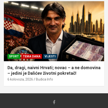
SPORT
TEMA DANA
VIJESTI
Da, dragi, naivni Hrvati; novac – a ne domovina
– jedini je Dalićev životni pokretač!
6 kolovoza, 2026
Budica Info