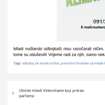
Mladi nuštarski odbojkaši nisu razočarali nič
tome su oduševili! Vrijeme radi za njih, samo neka
Tags:
odbojka
,
ok zrinski nuštar
,
prvenstvo hrvatske za mlađe
Navigacija
Uhićen mladi Vinkovčanin koji je krao
objava
parfeme