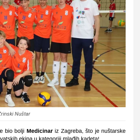
rinski Nuštar
e bio bolji
Medicinar
iz Zagreba, što je nuštarske
rvatskih ekipa u kategoriji mlađih kadeta!