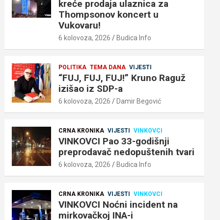
kreće prodaja ulaznica za
Thompsonov koncert u
Vukovaru!
6 kolovoza, 2026
Budica Info
POLITIKA
TEMA DANA
VIJESTI
“FUJ, FUJ, FUJ!” Kruno Raguž
izišao iz SDP-a
6 kolovoza, 2026
Damir Begović
CRNA KRONIKA
VIJESTI
VINKOVCI
VINKOVCI Pao 33-godišnji
preprodavač nedopuštenih tvari
6 kolovoza, 2026
Budica Info
CRNA KRONIKA
VIJESTI
VINKOVCI
VINKOVCI Noćni incident na
mirkovačkoj INA-i