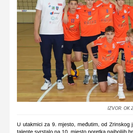
IZVOR: OK Z
U utakmici za 9. mjesto, međutim, od Zrinskog j
talente svrstalo na 10. mjesto poretka najboljih h