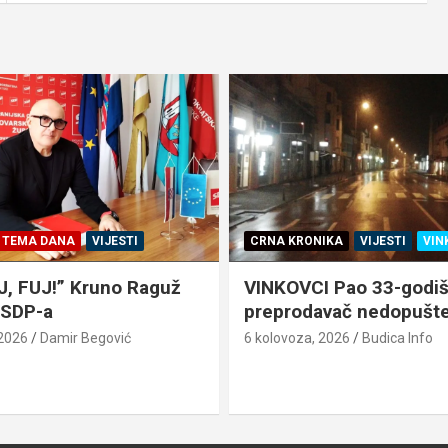
TEMA DANA
VIJESTI
CRNA KRONIKA
VIJESTI
VIN
J, FUJ!” Kruno Raguž
VINKOVCI Pao 33-godiš
z SDP-a
preprodavač nedopušten
 2026
Damir Begović
6 kolovoza, 2026
Budica Info