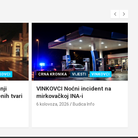
KOVCI
CRNA KRONIKA
VIJESTI
VINKOVCI
nji
VINKOVCI Noćni incident na
ih tvari
mirkovačkoj INA-i
6
6 kolovoza, 2026
Budica Info