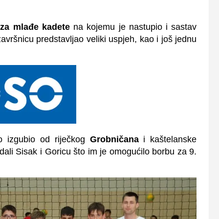
 za mlađe kadete
na kojemu je nastupio i sastav
vršnicu predstavljao veliki uspjeh, kao i još jednu
no izgubio od riječkog
Grobničana
i kaštelanske
dali Sisak i Goricu što im je omogućilo borbu za 9.