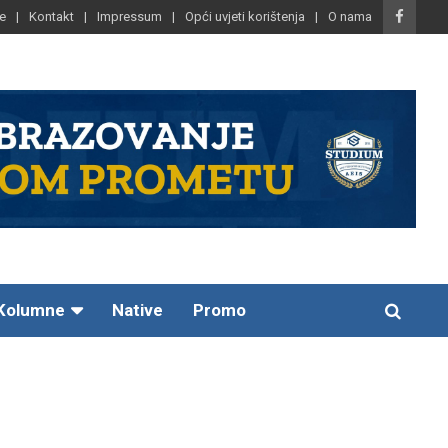
e
Kontakt
Impressum
Opći uvjeti korištenja
O nama
Kolumne
Native
Promo