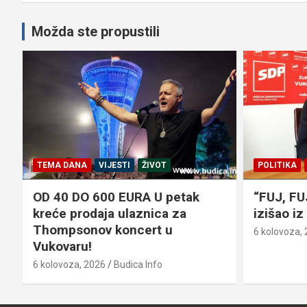
Možda ste propustili
TEMA DANA
VIJESTI
ŽIVOT
POLITIKA
OD 40 DO 600 EURA U petak
“FUJ, FU
kreće prodaja ulaznica za
izišao i
Thompsonov koncert u
6 kolovoza,
Vukovaru!
6 kolovoza, 2026
Budica Info