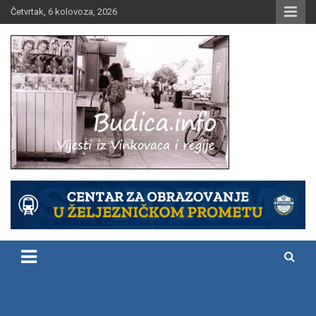
Skip
Četvrtak, 6 kolovoza, 2026
to
content
Vijesti iz Vinkovaca i regije
Budica.info