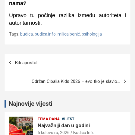
nama?
Upravo tu počinje razlika između autoriteta i
autoritarnosti.
Tags:
budica
,
budica.info
,
milica benić
,
psihologija
Navigacija
Biti apostol
objava
Održan Cibalia Kids 2026 – evo tko je slavio…
Najnovije vijesti
TEMA DANA
VIJESTI
Najvažniji dan u godini
5 kolovoza, 2026
Budica Info