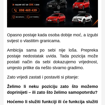
Opasno postaje kada osoba dobije moć, a izgubi
svijest o vlastitim granicama.
Ambicija sama po sebi nije loša. Prepreka
postaje nedostatak uvida. Tada pozicija može
postati način da sebi dokazujemo vrijednost,
umjesto prilike da nešto stvarno gradimo.
Zato vrijedi zastati i postaviti si pitanje:
Želimo li neku poziciju zato što možemo
doprinijeti – ili zato što želimo samopotvrdu?
Hoćemo li služiti funkciji ili će funkcija služiti