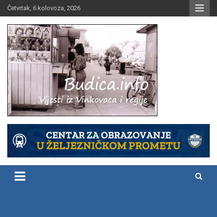
Skip
Četvrtak, 6 kolovoza, 2026
to
content
Vijesti iz Vinkovaca i regije
Budica.info