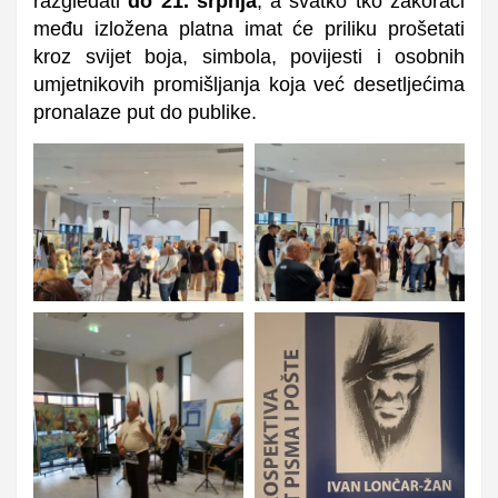
razgledati
do 21. srpnja
, a svatko tko zakorači
među izložena platna imat će priliku prošetati
kroz svijet boja, simbola, povijesti i osobnih
umjetnikovih promišljanja koja već desetljećima
pronalaze put do publike.