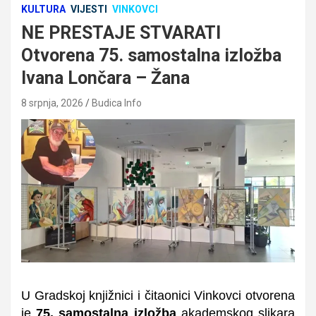
KULTURA
VIJESTI
VINKOVCI
NE PRESTAJE STVARATI
Otvorena 75. samostalna izložba
Ivana Lončara – Žana
8 srpnja, 2026
Budica Info
U Gradskoj knjižnici i čitaonici Vinkovci otvorena
je
75. samostalna izložba
akademskog slikara