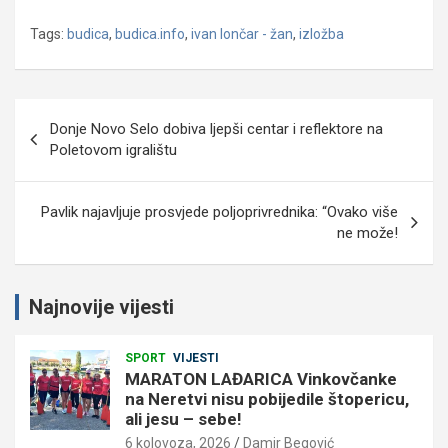
Tags:
budica
,
budica.info
,
ivan lončar - žan
,
izložba
Navigacija
Donje Novo Selo dobiva ljepši centar i reflektore na
objava
Poletovom igralištu
Pavlik najavljuje prosvjede poljoprivrednika: “Ovako više
ne može!
Najnovije vijesti
SPORT
VIJESTI
MARATON LAĐARICA Vinkovčanke
na Neretvi nisu pobijedile štopericu,
ali jesu – sebe!
6 kolovoza, 2026
Damir Begović