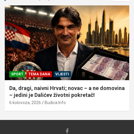
SPORT
TEMA DANA
VIJESTI
Da, dragi, naivni Hrvati; novac – a ne domovina
– jedini je Dalićev životni pokretač!
6 kolovoza, 2026
Budica Info