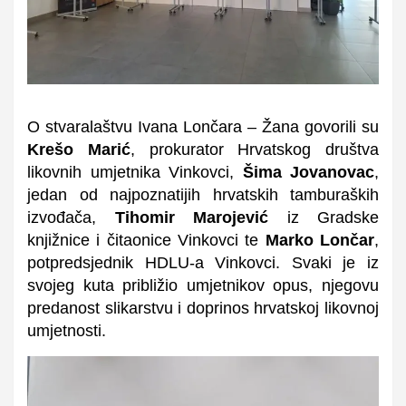
O stvaralaštvu Ivana Lončara – Žana govorili su
Krešo Marić
, prokurator Hrvatskog društva
likovnih umjetnika Vinkovci,
Šima Jovanovac
,
jedan od najpoznatijih hrvatskih tamburaških
izvođača,
Tihomir Marojević
iz Gradske
knjižnice i čitaonice Vinkovci te
Marko Lončar
,
potpredsjednik HDLU-a Vinkovci. Svaki je iz
svojeg kuta približio umjetnikov opus, njegovu
predanost slikarstvu i doprinos hrvatskoj likovnoj
umjetnosti.