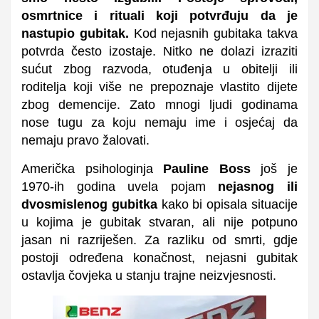
osmrtnice i rituali koji potvrđuju da je
nastupio gubitak.
Kod nejasnih gubitaka takva
potvrda često izostaje. Nitko ne dolazi izraziti
sućut zbog razvoda, otuđenja u obitelji ili
roditelja koji više ne prepoznaje vlastito dijete
zbog demencije. Zato mnogi ljudi godinama
nose tugu za koju nemaju ime i osjećaj da
nemaju pravo žalovati.
Američka psihologinja
Pauline Boss
još je
1970-ih godina uvela pojam
nejasnog ili
dvosmislenog gubitka
kako bi opisala situacije
u kojima je gubitak stvaran, ali nije potpuno
jasan ni razriješen. Za razliku od smrti, gdje
postoji određena konačnost, nejasni gubitak
ostavlja čovjeka u stanju trajne neizvjesnosti.