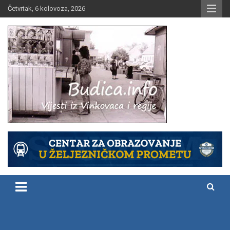
Skip
Četvrtak, 6 kolovoza, 2026
to
content
Vijesti iz Vinkovaca i regije
Budica.info