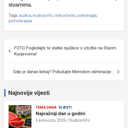
stvarnima.
Tags:
budica
,
budica.info
,
milica benić
,
psihologija
,
psihoterapija
Navigacija
FOTO Pogledajte te slatke njuškice s izložbe na Starim
objava
Kunjevcima!
Gdje je danas kirbaj? Pokušajte Metodom eliminacije…
Najnovije vijesti
TEMA DANA
VIJESTI
Najvažniji dan u godini
5 kolovoza, 2026
Budica Info