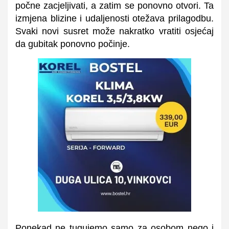
počne zacjeljivati, a zatim se ponovno otvori. Ta
izmjena blizine i udaljenosti otežava prilagodbu.
Svaki novi susret može nakratko vratiti osjećaj
da gubitak ponovno počinje.
Ponekad ne tugujemo samo za osobom nego i