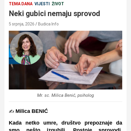
TEMA DANA
VIJESTI
ŽIVOT
Neki gubici nemaju sprovod
5 srpnja, 2026
Budica Info
Mr. sc. Milica Benić, psiholog
Milica BENIĆ
✍️
Kada netko umre, društvo prepoznaje da
smo nešto izgubili. Postoje sprovodi,