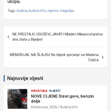
ukopa.
Tags:
budica
,
budica.info
,
nijemci
,
tragedija
Navigacija
NE PRESTAJU ODUŠEVLJAVATI Mladim Mikanovčanima
objava
dva zlata u Bijeljini!
MEMORIJAL NA ŠLAJSU Ne blijedi sjećanje na Madena
Ćatića
Najnovije vijesti
HRVATSKA
VIJESTI
NOVE CIJENE Dizel gore, benzin
dolje
8 kolovoza, 2026
Budica Info