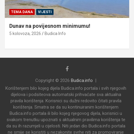
TEMA DANA
VIJESTI
Dunav na povijesnom minimumu!
5 kolovoza, 2026
Budica Info
Copyright © 2026
Budica.info
Korištenjem bilo kojeg dijela Budica.info portala i svih njegovih
dijelova i podsiteova automatski prihvaćate sva aktualna
pravila korištenja. Korisnici su dužni redovito čitati pravila
korištenja. Smatra se da su kontinuiranim korištenjem
Budica.info portala ili bilo kojeg njegovog dijela, korisnici u
svakom trenutku upoznati s aktualnim pravilima korištenja te
da su ih razumjeli u cijelosti. Niti jedan dio Budica.info portala
ne smije se koristiti u nezakonite svrhe niti za promoviranje