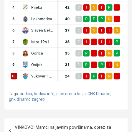
Tags:
budica
,
budica.info
,
dion drena beljo
,
GNK Dinamo
,
gnk dinamo zagreb
Navigacija
VINKOVCI Mamci na javnim površinama, oprez za