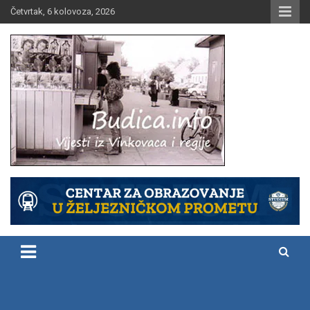
Skip
Četvrtak, 6 kolovoza, 2026
to
content
Vijesti iz Vinkovaca i regije
Budica.info