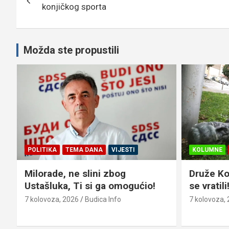
objava
konjičkog sporta
Možda ste propustili
KOLUMNE
ZLATNO PERO
CRNA KRON
Druže Končar, izvini: fašisti su
VINKOVCI
se vratili!
osumnjič
potrepšti
7 kolovoza, 2026
Budica Info
7 kolovoza,