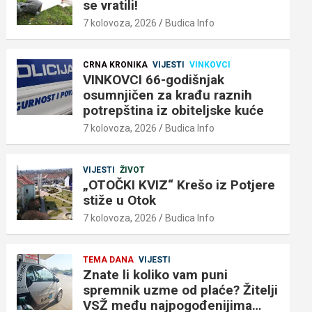
se vratili!
7 kolovoza, 2026
Budica Info
CRNA KRONIKA
VIJESTI
VINKOVCI
VINKOVCI 66-godišnjak
osumnjičen za krađu raznih
potrepština iz obiteljske kuće
7 kolovoza, 2026
Budica Info
VIJESTI
ŽIVOT
„OTOČKI KVIZ“ Krešo iz Potjere
stiže u Otok
7 kolovoza, 2026
Budica Info
TEMA DANA
VIJESTI
Znate li koliko vam puni
spremnik uzme od plaće? Žitelji
VSŽ među najpogođenijima…