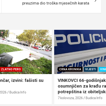
preuzima dio troška mjesečnih karata
IKA
VIJESTI
VINKOVCI
VIJESTI
ŽIVOT
 66-godišnjak
„OTOČKI KVIZ“ Krešo iz
en za krađu raznih
stiže u Otok
na iz obiteljske kuće
7 kolovoza, 2026
Budica Info
 2026
Budica Info