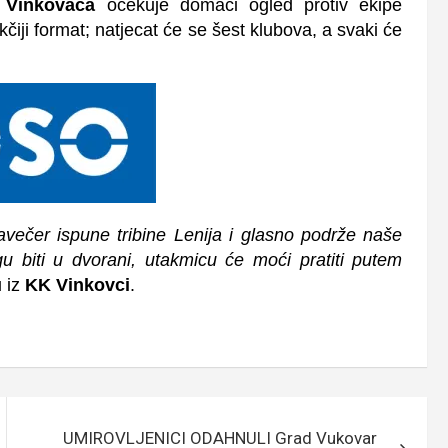
e
Vinkovaca
očekuje domaći ogled protiv ekipe
čiji format;
natjecat će se šest klubova
, a svaki će
večer ispune tribine Lenija i glasno podrže naše
 biti u dvorani, utakmicu će moći pratiti
putem
u iz
KK Vinkovci
.
UMIROVLJENICI ODAHNULI Grad Vukovar