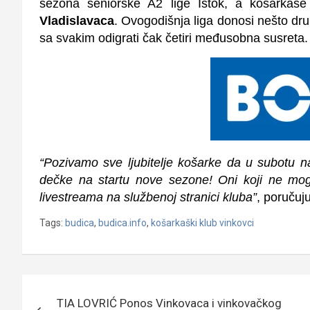
sezona seniorske A2 lige Istok, a košarkaš
Vladislavaca
.
Ovogodišnja liga donosi nešto druk
sa svakim odigrati čak
četiri međusobna susreta
.
“Pozivamo sve ljubitelje košarke
da u subotu na
dečke na startu nove sezone! Oni koji ne mogu
livestreama na službenoj stranici kluba”
, poručuj
Tags:
budica
,
budica.info
,
košarkaški klub vinkovci
Navigacija
TIA LOVRIĆ Ponos Vinkovaca i vinkovačkog