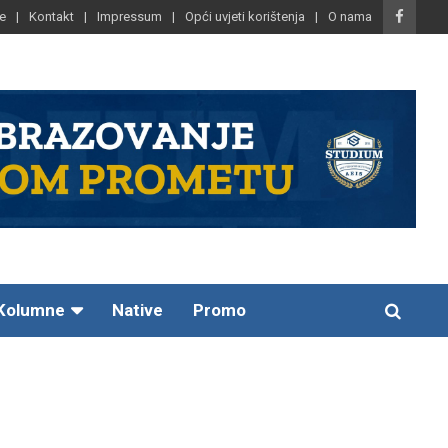
e
Kontakt
Impressum
Opći uvjeti korištenja
O nama
Kolumne
Native
Promo