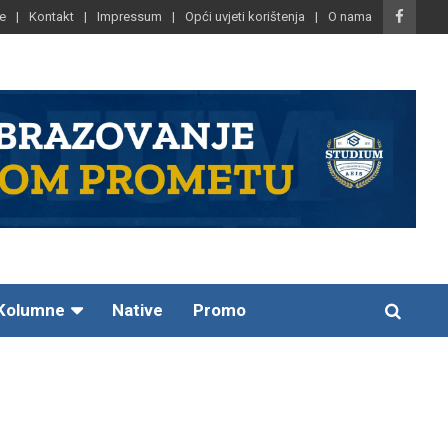
e
Kontakt
Impressum
Opći uvjeti korištenja
O nama
Kolumne
Native
Promo