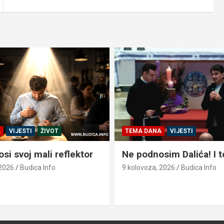
A
VIJESTI
ŽIVOT
TEMA DANA
VIJESTI
si svoj mali reflektor
Ne podnosim Dalića! I t
 2026
Budica Info
9 kolovoza, 2026
Budica Info