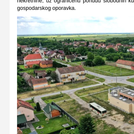
nekretnine, uz ograničenu ponudu slobodnih ku
gospodarskog oporavka.