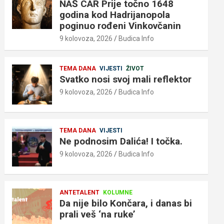
NAŠ CAR Prije točno 1648
godina kod Hadrijanopola
poginuo rođeni Vinkovčanin
9 kolovoza, 2026
Budica Info
TEMA DANA
VIJESTI
ŽIVOT
Svatko nosi svoj mali reflektor
9 kolovoza, 2026
Budica Info
TEMA DANA
VIJESTI
Ne podnosim Dalića! I točka.
9 kolovoza, 2026
Budica Info
ANTETALENT
KOLUMNE
Da nije bilo Končara, i danas bi
prali veš ‘na ruke’