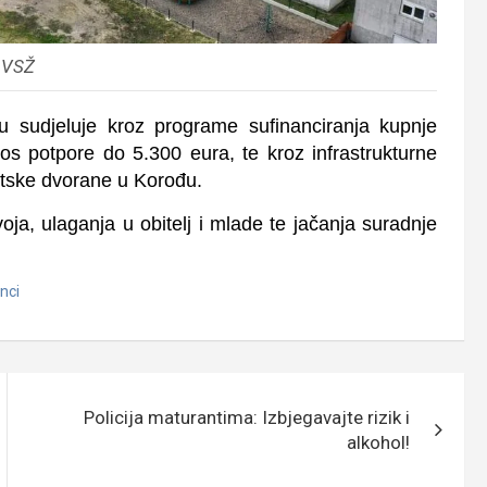
 VSŽ
 sudjeluje kroz programe sufinanciranja kupnje
os potpore do 5.300 eura, te kroz infrastrukturne
rtske dvorane u Korođu.
ja, ulaganja u obitelj i mlade te jačanja suradnje
inci
Policija maturantima: Izbjegavajte rizik i
alkohol!