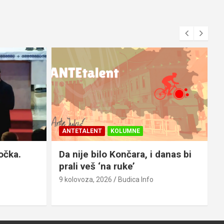
ANTETALENT
KOLUMNE
očka.
Da nije bilo Končara, i danas bi
prali veš ‘na ruke’
9 kolovoza, 2026
Budica Info
8