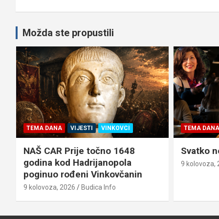
Možda ste propustili
TEMA DANA
VIJESTI
VINKOVCI
TEMA DAN
NAŠ CAR Prije točno 1648
Svatko no
godina kod Hadrijanopola
9 kolovoza,
poginuo rođeni Vinkovčanin
9 kolovoza, 2026
Budica Info