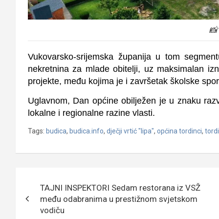
📸
Vukovarsko-srijemska županija u tom segmentu
nekretnina za mlade obitelji, uz maksimalan izn
projekte, među kojima je i završetak školske spo
Uglavnom, Dan općine obilježen je u znaku razvo
lokalne i regionalne razine vlasti.
Tags:
budica
,
budica.info
,
dječji vrtić "lipa"
,
općina tordinci
,
tord
Navigacija
TAJNI INSPEKTORI Sedam restorana iz VSŽ
objava
među odabranima u prestižnom svjetskom
vodiču