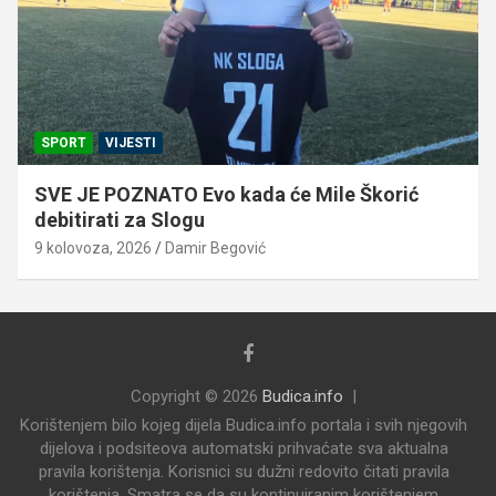
SPORT
VIJESTI
SVE JE POZNATO Evo kada će Mile Škorić
debitirati za Slogu
9 kolovoza, 2026
Damir Begović
Copyright © 2026
Budica.info
Korištenjem bilo kojeg dijela Budica.info portala i svih njegovih
dijelova i podsiteova automatski prihvaćate sva aktualna
pravila korištenja. Korisnici su dužni redovito čitati pravila
korištenja. Smatra se da su kontinuiranim korištenjem