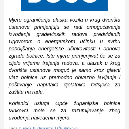
Mjere ograničenja ulaska vozila u krug dvorišta
ustanove primjenjuju se radi omogućavanja
izvođenja građevinskih radova predviđenih
Ugovorom o energetskom učinku u svrhu
poboljšanja energetske učinkovitosti i obnove
zgrade bolnice. Iste mjere primjenjivat će se za
cijelo vrijeme trajanja radova, a ulazak u krug
dvorišta ustanove moguć je samo kroz glavni
ulaz bolnice uz prethodno obvezno javljanje i
poštivanje naputaka djelatnika Odsjeka za
zaštitu na radu.
Korisnici usluga Opće županijske bolnice
Vinkovci mole se za razumijevanje zbog
uvođenja navedenih mjera.
Tags:
budica
,
budica.info
,
OŽB Vinkovci