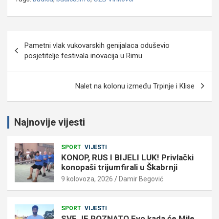
Navigacija
Pametni vlak vukovarskih genijalaca oduševio
objava
posjetitelje festivala inovacija u Rimu
Nalet na kolonu između Trpinje i Klise
Najnovije vijesti
SPORT
VIJESTI
KONOP, RUS I BIJELI LUK! Privlački
konopaši trijumfirali u Škabrnji
9 kolovoza, 2026
Damir Begović
SPORT
VIJESTI
SVE JE POZNATO Evo kada će Mile