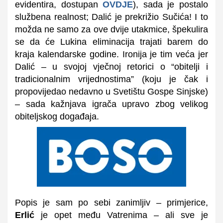
evidentira, dostupan
OVDJE
),
sada je postalo
službena realnost; Dalić je
prekrižio
Sučića! I to
možda ne samo za ove dvije utakmice,
špekulira
se
da će Lukina eliminacija trajati barem do
kraja kalendarske godine. Ironija je tim veća jer
Dalić – u svojoj vječnoj retorici o “obitelji i
tradicionalnim vrijednostima” (koju je čak i
propovijedao nedavno u Svetištu Gospe Sinjske)
– sada kažnjava igrača upravo zbog
velikog
obiteljskog događaja.
Popis je sam po sebi zanimljiv – primjerice,
Erlić
je opet među Vatrenima – ali sve je