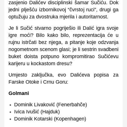
zasjenio Dalićev disciplinski šamar Sučiću. Dok
jedni plješću izbornikovoj “čvrstoj ruci”, drugi ga
optužuju za dvostruka mjerila i autoritarnost.
Je li Sučić stvarno pogriješio ili Dalić igra svoje
igre moći? Bilo kako bilo, reprezentacija će u
rujnu istrčati bez njega, a pitanje koje odzvanja
nogometnom scenom glasi;
je li
sestrin
svadbeni
buket doista potpuno kompromitirao
Sučićevu
karijeru u kockastom dresu?
Umjesto zaključka, evo Dalićeva popisa za
Farske Otoke i Crnu Goru:
Golmani
Dominik Livaković (Fenerbahče)
Ivica Ivušić (Hajduk)
Dominik Kotarski (Kopenhagen)