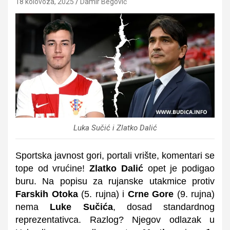
18 kolovoza, 2025
Damir Begović
Luka Sučić i Zlatko Dalić
Sportska javnost gori, portali vrište, komentari se
tope od vrućine!
Zlatko Dalić
opet je podigao
buru. Na popisu za rujanske utakmice protiv
Farskih Otoka
(5. rujna) i
Crne Gore
(9. rujna)
nema
Luke Sučića
, dosad standardnog
reprezentativca. Razlog? Njegov odlazak u