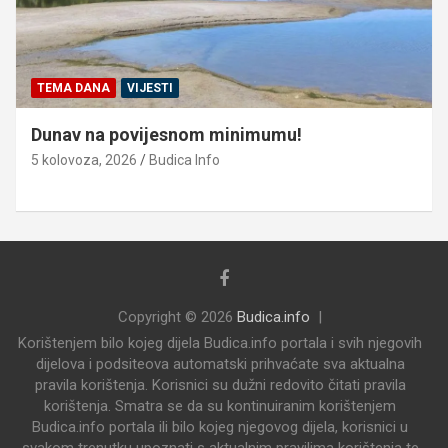
TEMA DANA
VIJESTI
Dunav na povijesnom minimumu!
5 kolovoza, 2026
Budica Info
Copyright © 2026
Budica.info
Korištenjem bilo kojeg dijela Budica.info portala i svih njegovih
dijelova i podsiteova automatski prihvaćate sva aktualna
pravila korištenja. Korisnici su dužni redovito čitati pravila
korištenja. Smatra se da su kontinuiranim korištenjem
Budica.info portala ili bilo kojeg njegovog dijela, korisnici u