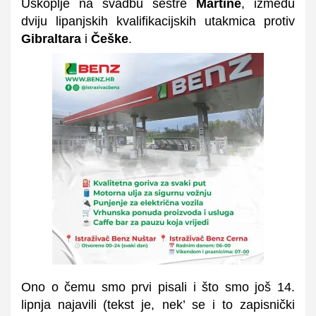
Uskoplje na svadbu sestre
Martine
, između
dviju lipanjskih kvalifikacijskih utakmica protiv
Gibraltara
i
Češke
.
Ono
o čemu smo prvi pisali i
što smo još
14.
lipnja najavili
(tekst je, nek’ se i to zapisnički