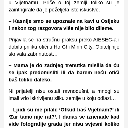
u Vijetnamu. Priče o toj zemlji toliko su je
zaintrigirale da je poželjela isto iskustvo.
– Kasnije smo se upoznale na kavi u Osijeku
i nakon tog razgovora više nije bilo dileme.
Prijavila se na stručnu praksu preko AIESEC-a i
dobila priliku otići u Ho Chi Minh City.
Obitelj nije
skrivala zabrinutost…
– Mama je do zadnjeg trenutka mislila da ću
se ipak predomisliti ili da barem neću otići
baš toliko daleko.
Ni prijatelji nisu ostali ravnodušni, a mnogi su
imali vrlo iskrivljenu sliku zemlje u koju odlazi…
– Ljudi su me pitali: ‘Otkud baš Vijetnam?’ ili
‘Zar tamo nije rat?’. I danas se iznenade kad
vide fotografije grada jer nisu svjesni koliko