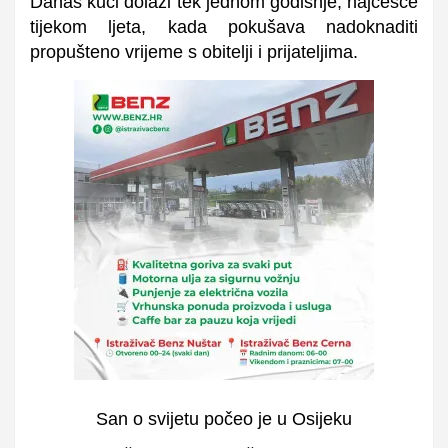
Danas kući dolazi tek jednom godišnje, najčešće
tijekom ljeta, kada pokušava nadoknaditi
propušteno vrijeme s obitelji i prijateljima.
San o svijetu počeo je u Osijeku