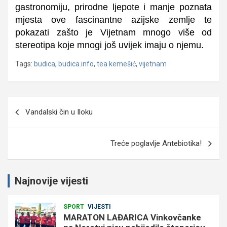
gastronomiju, prirodne ljepote i manje poznata
mjesta ove fascinantne azijske zemlje te
pokazati zašto je Vijetnam mnogo više od
stereotipa koje mnogi još uvijek imaju o njemu.
Tags:
budica
,
budica.info
,
tea kemešić
,
vijetnam
Navigacija
Vandalski čin u Iloku
objava
Treće poglavlje Antebiotika!
Najnovije vijesti
SPORT
VIJESTI
MARATON LAĐARICA Vinkovčanke