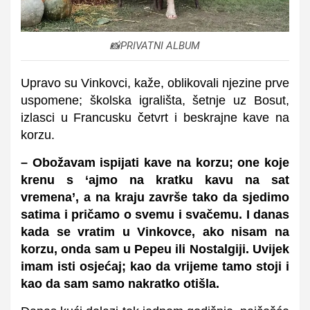
📸PRIVATNI ALBUM
Upravo su Vinkovci, kaže, oblikovali njezine prve
uspomene; školska igrališta, šetnje uz Bosut,
izlasci u Francusku četvrt i beskrajne kave na
korzu.
– Obožavam ispijati kave na korzu; one koje
krenu s ‘ajmo na kratku kavu na sat
vremena’, a na kraju završe tako da sjedimo
satima i pričamo o svemu i svačemu. I danas
kada se vratim u Vinkovce, ako nisam na
korzu, onda sam u Pepeu ili Nostalgiji. Uvijek
imam isti osjećaj; kao da vrijeme tamo stoji i
kao da sam samo nakratko otišla.