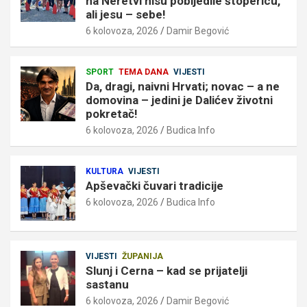
na Neretvi nisu pobijedile štopericu,
ali jesu – sebe!
6 kolovoza, 2026
Damir Begović
SPORT
TEMA DANA
VIJESTI
Da, dragi, naivni Hrvati; novac – a ne
domovina – jedini je Dalićev životni
pokretač!
6 kolovoza, 2026
Budica Info
KULTURA
VIJESTI
Apševački čuvari tradicije
6 kolovoza, 2026
Budica Info
VIJESTI
ŽUPANIJA
Slunj i Cerna – kad se prijatelji
sastanu
6 kolovoza, 2026
Damir Begović