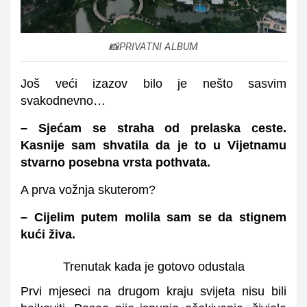
📸PRIVATNI ALBUM
Još veći izazov bilo je nešto sasvim
svakodnevno…
– Sjećam se straha od prelaska ceste.
Kasnije sam shvatila da je to u Vijetnamu
stvarno posebna vrsta pothvata.
A prva vožnja skuterom?
– Cijelim putem molila sam se da stignem
kući živa.
Trenutak kada je gotovo odustala
Prvi mjeseci na drugom kraju svijeta nisu bili