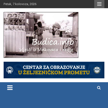
Skip
Petak, 7 kolovoza, 2026
to
content
Vijesti iz Vinkovaca i regije
Budica.info