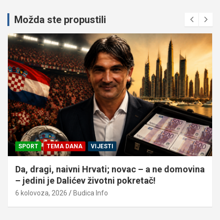
Možda ste propustili
SPORT
TEMA DANA
VIJESTI
Da, dragi, naivni Hrvati; novac – a ne domovina
– jedini je Dalićev životni pokretač!
6 kolovoza, 2026
Budica Info