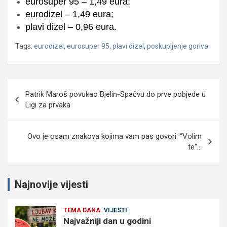
eurosuper 95 – 1,49 eura;
eurodizel – 1,49 eura;
plavi dizel – 0,96 eura.
Tags:
eurodizel
,
eurosuper 95
,
plavi dizel
,
poskupljenje goriva
Navigacija
Patrik Maroš povukao Bjelin-Spačvu do prve pobjede u
objava
Ligi za prvaka
Ovo je osam znakova kojima vam pas govori: “Volim
te“…
Najnovije vijesti
TEMA DANA
VIJESTI
Najvažniji dan u godini