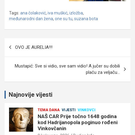
Tags:
ana čolaković
,
iva muškić
,
izložba
,
međunarodni dan žena
,
one su tu
,
suzana bota
Navigacija
OVO JE AURELIA!!!
objava
Mustapić: Sve si vidio, sve sam vidio! A jučer su dobili
plaću za veljaču…
Najnovije vijesti
TEMA DANA
VIJESTI
VINKOVCI
NAŠ CAR Prije točno 1648 godina
kod Hadrijanopola poginuo rođeni
Vinkovčanin