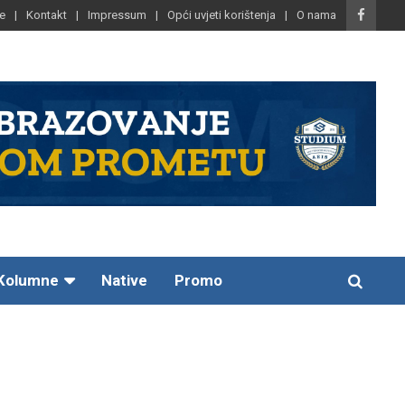
e
Kontakt
Impressum
Opći uvjeti korištenja
O nama
Kolumne
Native
Promo