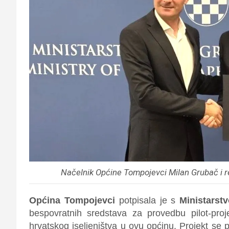
Načelnik Općine Tompojevci Milan Grubač i r
Općina Tompojevci
potpisala je s
Ministarst
bespovratnih sredstava za provedbu pilot-proj
hrvatskog iseljeništva u ovu općinu. Projekt se 