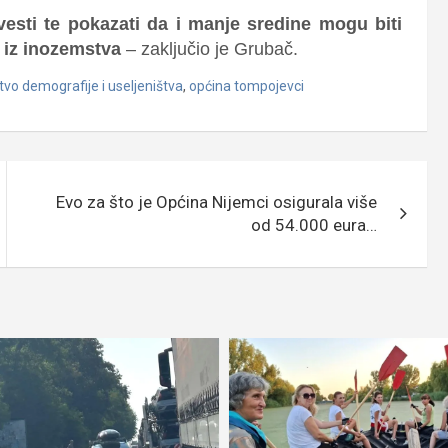
esti te pokazati da i manje sredine mogu biti
i iz inozemstva
– zaključio je Grubač.
tvo demografije i useljeništva
,
općina tompojevci
Evo za što je Općina Nijemci osigurala više
od 54.000 eura…