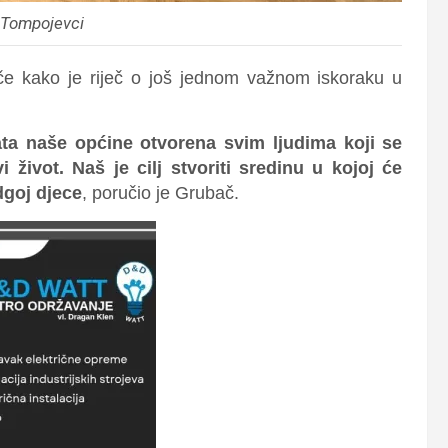
 Tompojevci
če kako je riječ o još jednom važnom iskoraku u
ta naše općine otvorena svim ljudima koji se
vi život. Naš je cilj stvoriti sredinu u kojoj će
odgoj djece
, poručio je Grubač.