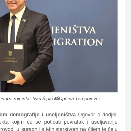
esorni ministar Ivan Šipić 📸Općina Tompojevci
vom demografije i useljeništva
Ugovor o dodjeli
ekta kojim će se poticati povratak i useljavanje
provodi u suradnji s Ministarstvom na čijem je čelu