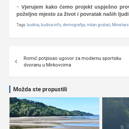
–
Vjerujem kako ćemo projekt uspješno prov
poželjno mjesto za život i povratak naših ljud
Tags:
budica
,
budica.info
,
demografija
,
milan grubač
,
Ministars
Navigacija
Romić potpisao ugovor za modernu sportsku
objava
dvoranu u Mirkovcima
Možda ste propustili